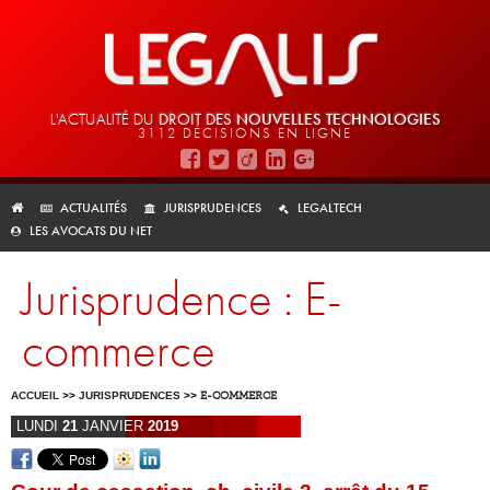
L'ACTUALITÉ DU
DROIT DES
NOUVELLES TECHNOLOGIES
3112 DÉCISIONS EN LIGNE
ACTUALITÉS
JURISPRUDENCES
LEGALTECH
LES AVOCATS DU NET
Jurisprudence : E-
commerce
ACCUEIL
>>
JURISPRUDENCES
>>
E-COMMERCE
LUNDI
21
JANVIER
2019