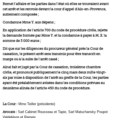
Remet l’affaire et les parties dans l’état où elles se trouvaient avant
cet arrêt et les renvoie devant la cour d’appel d’Aix-en-Provence,
autrement composée ;
Condamne Mme Y. aux dépens ;
En application de l’article 700 du code de procédure civile, rejette
la demande formée par Mme Y. et la condamne à payer à M. X. la
somme de 3 000 euros ;
Dit que sur les diligences du procureur général près la Cour de
cassation, le présent arrêt sera transmis pour être transcrit en
marge ou à la suite de l’arrêt cassé ;
Ainsi fait et jugé par la Cour de cassation, troisième chambre
civile, et prononcé publiquement le cinq mars deux mille vingt-
six par mise à disposition de l’arrêt au greffe de la Cour, les parties
ayant été préalablement avisées dans les conditions prévues au
deuxième alinéa de l’article 450 du code de procédure.
La Cour :
Mme Teiller (présidente)
Avocats :
Sarl Cabinet Rousseau et Tapie, Sarl Matuchansky Poupot
Valdelièvre et Rameix