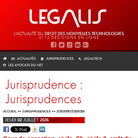
L'ACTUALITÉ DU
DROIT DES
NOUVELLES TECHNOLOGIES
3112 DÉCISIONS EN LIGNE
ACTUALITÉS
JURISPRUDENCES
LEGALTECH
LES AVOCATS DU NET
Jurisprudence :
Jurisprudences
ACCUEIL
>>
JURISPRUDENCES
>>
JURISPRUDENCES
JEUDI
02
JUILLET
2026