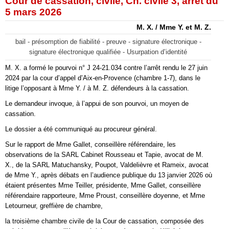
Cour de cassation, civile, Ch. civile 3, arrêt du
5 mars 2026
M. X. / Mme Y. et M. Z.
bail - présomption de fiabilité - preuve - signature électronique -
signature électronique qualifiée - Usurpation d’identité
M. X. a formé le pourvoi n° J 24-21.034 contre l’arrêt rendu le 27 juin
2024 par la cour d’appel d’Aix-en-Provence (chambre 1-7), dans le
litige l’opposant à Mme Y. / à M. Z. défendeurs à la cassation.
Le demandeur invoque, à l’appui de son pourvoi, un moyen de
cassation.
Le dossier a été communiqué au procureur général.
Sur le rapport de Mme Gallet, conseillère référendaire, les
observations de la SARL Cabinet Rousseau et Tapie, avocat de M.
X., de la SARL Matuchansky, Poupot, Valdelièvre et Rameix, avocat
de Mme Y., après débats en l’audience publique du 13 janvier 2026 où
étaient présentes Mme Teiller, présidente, Mme Gallet, conseillère
référendaire rapporteure, Mme Proust, conseillère doyenne, et Mme
Letourneur, greffière de chambre,
la troisième chambre civile de la Cour de cassation, composée des