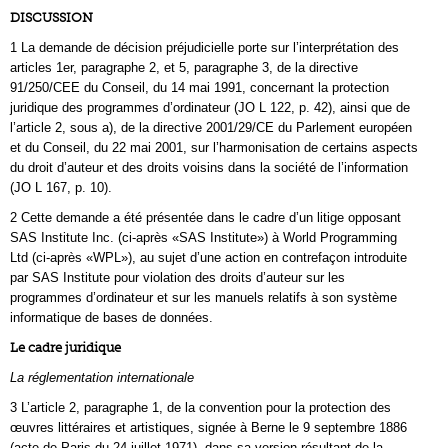
DISCUSSION
1 La demande de décision préjudicielle porte sur l’interprétation des
articles 1er, paragraphe 2, et 5, paragraphe 3, de la directive
91/250/CEE du Conseil, du 14 mai 1991, concernant la protection
juridique des programmes d’ordinateur (JO L 122, p. 42), ainsi que de
l’article 2, sous a), de la directive 2001/29/CE du Parlement européen
et du Conseil, du 22 mai 2001, sur l’harmonisation de certains aspects
du droit d’auteur et des droits voisins dans la société de l’information
(JO L 167, p. 10).
2 Cette demande a été présentée dans le cadre d’un litige opposant
SAS Institute Inc. (ci-après «SAS Institute») à World Programming
Ltd (ci-après «WPL»), au sujet d’une action en contrefaçon introduite
par SAS Institute pour violation des droits d’auteur sur les
programmes d’ordinateur et sur les manuels relatifs à son système
informatique de bases de données.
Le cadre juridique
La réglementation internationale
3 L’article 2, paragraphe 1, de la convention pour la protection des
œuvres littéraires et artistiques, signée à Berne le 9 septembre 1886
(acte de Paris du 24 juillet 1971), dans sa version résultant de la