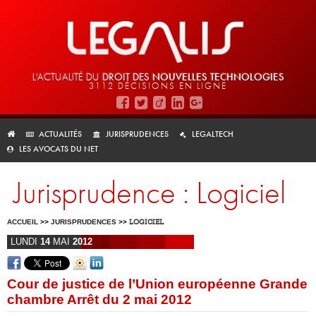
L'ACTUALITÉ DU
DROIT DES
NOUVELLES TECHNOLOGIES
3112 DÉCISIONS EN LIGNE
ACTUALITÉS
JURISPRUDENCES
LEGALTECH
LES AVOCATS DU NET
Jurisprudence : Logiciel
ACCUEIL
>>
JURISPRUDENCES
>>
LOGICIEL
LUNDI
14
MAI
2012
Cour de justice de l’Union européenne Grande
chambre Arrêt du 2 mai 2012