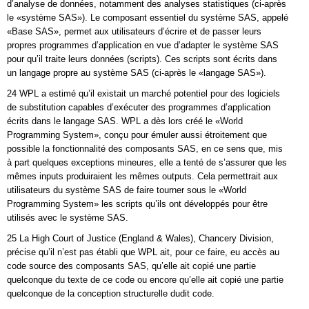
d’analyse de données, notamment des analyses statistiques (ci-après
le «système SAS»). Le composant essentiel du système SAS, appelé
«Base SAS», permet aux utilisateurs d’écrire et de passer leurs
propres programmes d’application en vue d’adapter le système SAS
pour qu’il traite leurs données (scripts). Ces scripts sont écrits dans
un langage propre au système SAS (ci-après le «langage SAS»).
24 WPL a estimé qu’il existait un marché potentiel pour des logiciels
de substitution capables d’exécuter des programmes d’application
écrits dans le langage SAS. WPL a dès lors créé le «World
Programming System», conçu pour émuler aussi étroitement que
possible la fonctionnalité des composants SAS, en ce sens que, mis
à part quelques exceptions mineures, elle a tenté de s’assurer que les
mêmes inputs produiraient les mêmes outputs. Cela permettrait aux
utilisateurs du système SAS de faire tourner sous le «World
Programming System» les scripts qu’ils ont développés pour être
utilisés avec le système SAS.
25 La High Court of Justice (England & Wales), Chancery Division,
précise qu’il n’est pas établi que WPL ait, pour ce faire, eu accès au
code source des composants SAS, qu’elle ait copié une partie
quelconque du texte de ce code ou encore qu’elle ait copié une partie
quelconque de la conception structurelle dudit code.