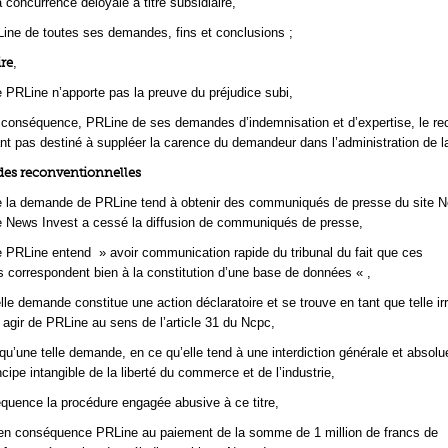
 concurrence déloyale à titre subsidiaire,
ne de toutes ses demandes, fins et conclusions ;
ire
,
 PRLine n’apporte pas la preuve du préjudice subi,
 conséquence, PRLine de ses demandes d’indemnisation et d’expertise, le re
tant pas destiné à suppléer la carence du demandeur dans l’administration de l
des reconventionnelles
 la demande de PRLine tend à obtenir des communiqués de presse du site 
e News Invest a cessé la diffusion de communiqués de presse,
 PRLine entend » avoir communication rapide du tribunal du fait que ces
 correspondent bien à la constitution d’une base de données « ,
lle demande constitue une action déclaratoire et se trouve en tant que telle ir
à agir de PRLine au sens de l’article 31 du Ncpc,
qu’une telle demande, en ce qu’elle tend à une interdiction générale et absolu
ncipe intangible de la liberté du commerce et de l’industrie,
uence la procédure engagée abusive à ce titre,
n conséquence PRLine au paiement de la somme de 1 million de francs de