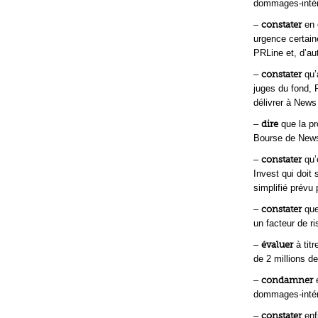
dommages-intérê
–
constater
en 
urgence certain
PRLine et, d’aut
–
constater
qu’
juges du fond, 
délivrer à News
–
dire
que la pr
Bourse de News
–
constater
qu’
Invest qui doit
simplifié prévu
–
constater
que
un facteur de r
–
évaluer
à titr
de 2 millions de
–
condamner
e
dommages-intér
–
constater
enf