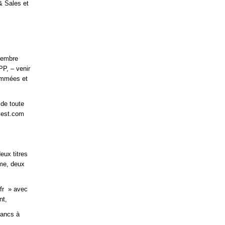
& Sales et
écembre
PP, – venir
ommées et
de toute
vest.com
eux titres
ême, deux
.fr » avec
nt,
rancs à