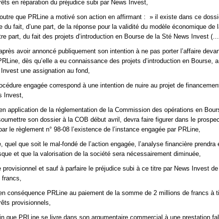
ts en réparation du préjudice subi par News Invest,
outre que PRLine a motivé son action en affirmant : » il existe dans ce dossi
e du fait, d’une part, de la réponse pour la validité du modèle économique de 
re part, du fait des projets d’introduction en Bourse de la Sté News Invest (…
après avoir annoncé publiquement son intention à ne pas porter l’affaire devan
PRLine, dès qu’elle a eu connaissance des projets d’introduction en Bourse, a 
 Invest une assignation au fond,
océdure engagée correspond à une intention de nuire au projet de financemen
 Invest,
en application de la réglementation de la Commission des opérations en Bou
 soumettre son dossier à la COB début avril, devra faire figurer dans le prospe
 par le règlement n° 98-08 l’existence de l’instance engagée par PRLine,
, quel que soit le mal-fondé de l’action engagée, l’analyse financière prendra
isque et que la valorisation de la société sera nécessairement diminuée,
e provisionnel et sauf à parfaire le préjudice subi à ce titre par News Invest 
 francs,
n conséquence PRLine au paiement de la somme de 2 millions de francs à ti
êts provisionnels,
in que PRLine se livre dans son argumentaire commercial à une prestation fa