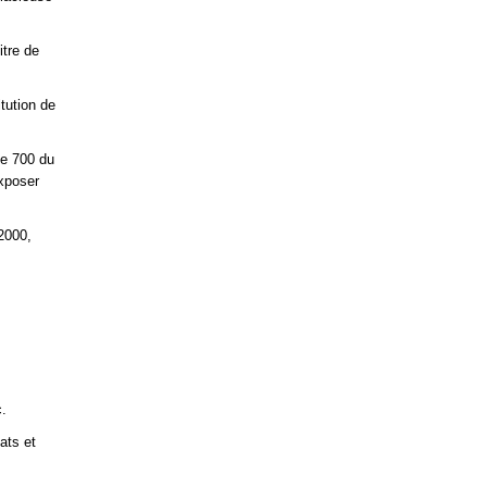
itre de
itution de
le 700 du
exposer
2000,
c.
ats et