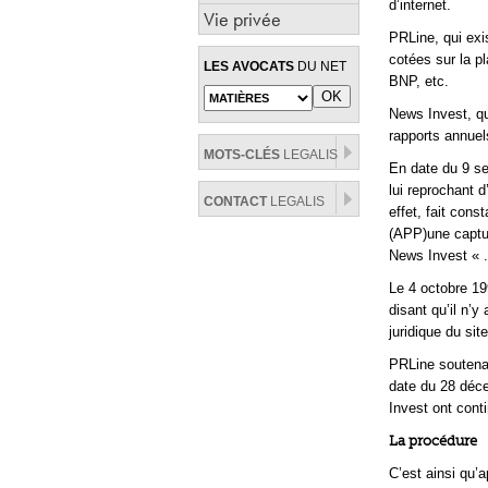
d’internet.
Vie privée
PRLine, qui exi
cotées sur la p
LES AVOCATS
DU NET
BNP, etc.
News Invest, qu
rapports annuel
MOTS-CLÉS
LEGALIS
En date du 9 se
lui reprochant 
CONTACT
LEGALIS
effet, fait con
(APP)une captur
News Invest « .
Le 4 octobre 19
disant qu’il n’y
juridique du sit
PRLine soutenan
date du 28 déce
Invest ont conti
La procédure
C’est ainsi qu’a