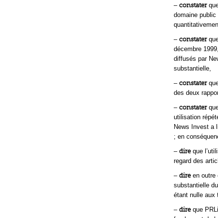
–
constater
que
domaine public 
quantitativemen
–
constater
que
décembre 1999, 
diffusés par Ne
substantielle,
–
constater
que
des deux rappo
–
constater
que
utilisation rép
News Invest a l
; en conséquen
–
dire
que l’uti
regard des artic
–
dire
en outre 
substantielle d
étant nulle aux 
–
dire
que PRLin