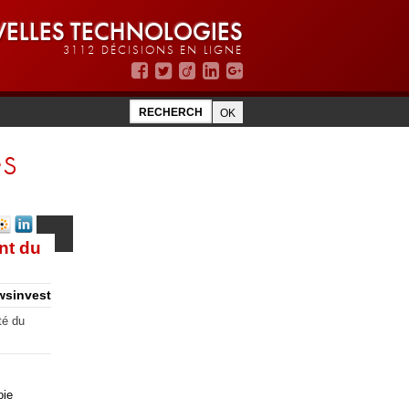
ELLES TECHNOLOGIES
3112 DÉCISIONS EN LIGNE
es
nt du
wsinvest
té du
oie