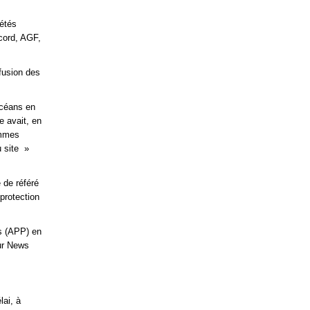
iétés
cord, AGF,
ffusion des
 céans en
e avait, en
ammes
u site »
 de référé
 protection
s (APP) en
sur News
lai, à