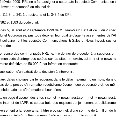
24 février 2000, PRLine a fait assigner à cette date la société Communication 
 Invest et demandé au tribunal de :
L. 112-3, L. 341-1 et suivants et L. 343-4 du CPI,
1382 et 1383 du code civil,
 des 5, 31 août et 2 septembre 1999 de M. Jean-Marc Petit et celui du 28 d
iel Gourgousse, pris tous deux en leur qualité d’agents assermentés de l’A
et solidairement les sociétés Communications & Sales et News Invest, susn
ntendre :
e reprise des communiqués PRLine, – ordonner de procéder à la suppression 
mmuniqués d’entreprises cotées sur les sites » newsinvest.fr » et » newsin
einte définitive de 50 000 F par infraction constatée,
publication d’un extrait de la décision à intervenir :
, aux dates choisies par le requérant dans le délai maximum d’un mois, dans d
ais de la presse d’information quotidienne économique et boursière et, de m
hebdomadaires d’informations boursières,
s, en page d’accueil des sites internet » newsinvest.com » et » newsinvest
ite internet de l’APP, et ce aux frais des requises conjointement et solidaireme
versement à la requérante, à titre provisionnel, d’une somme de 1 million de f
ommages-intérêts ultérieurement fixés par l’expert, y faisant droit,