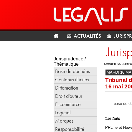
ACTUALITÉS
JURISP
Juri
Jurisprudence /
Thématique
ACCUEIL
>>
JURIS
Base de données
MARDI
16
MA
Contenus illicites
Tribunal
16 mai 20
Diffamation
Droit d'auteur
E-commerce
base de do
Logiciel
Les faits
Marques
PRLine et News 
Responsabilité