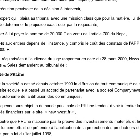
xécution provisoire de la décision à intervenir,
expert qu’il plaira au tribunal avec une mission classique pour la matière, lui
de déterminer le préjudice exact subi par la requérante,
er
à lui payer la somme de 20 000 F en vertu de l’article 700 du Ncpc,
er
aux entiers dépens de l’instance, y compris le coût des constats de l’APP
000 F.
 régularisées à l’audience du juge rapporteur en date du 28 mars 2000, News 
 & Sales demandent au tribunal de :
de de PRLine
 la société a cessé depuis octobre 1999 la diffusion de tout communiqué de 
site et qu’elle a passé un accord de partenariat avec la société Companynews
n autonome de la diffusion des communiqués,
uence sans objet la demande principale de PRLine tendant à voir interdire la
 financiers sur le site » newinvest.fr « ,
outre que PRLine n’apporte pas la preuve des investissements matériels et 
 lui permettrait de prétendre à l’application de la protection des producteurs 
par la loi du 1er juillet 1998,