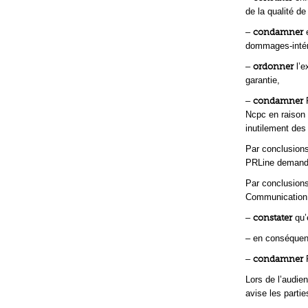
de la qualité de
–
condamner
e
dommages-intér
–
ordonner
l’e
garantie,
–
condamner
P
Ncpc en raison 
inutilement des 
Par conclusions
PRLine demande 
Par conclusions
Communication 
–
constater
qu’e
– en conséquen
–
condamner
P
Lors de l’audie
avise les parti