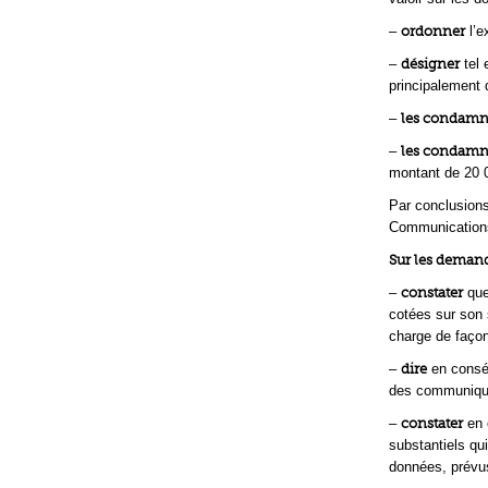
–
ordonner
l’e
–
désigner
tel 
principalement 
–
les condamn
–
les condamn
montant de 20 
Par conclusions
Communications
Sur les deman
–
constater
que
cotées sur son 
charge de faço
–
dire
en conséq
des communiqués
–
constater
en 
substantiels qui
données, prévus 