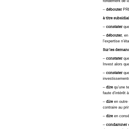
fondement de la
–
débouter
PRLi
à titre subsidia
–
constater
que
–
débouter
, en
l’expertise n’é
Sur les deman
–
constater
que
Invest alors qu
–
constater
que
investissements
–
dire
qu’une te
faute d’intérêt 
–
dire
en outre 
contraire au pri
–
dire
en conséq
–
condamner
e