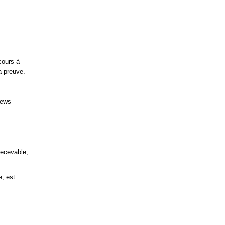
cours à
a preuve.
News
recevable,
e, est