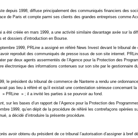
ste depuis 1998, diffuse principalement des communiqués financiers des soc
lace de Paris et compte parmi ses clients des grandes entreprises comme Ac
i a été créée en mars 1999, a une activité similaire davantage axée sur la di
s et dossiers d’introduction en Bourse.
ptembre 1999, PRLine a assigné en référé News Invest devant le tribunal de
d’avoir reproduit des communiqués de presse issus de son site internet. PRLin
stater par deux agents assermentés de l’Agence pour la Protection des Progr
e électronique des informations contenues sur son site par le gestionnaire d
99, le président du tribunal de commerce de Nanterre a rendu une ordonnance
 avait pas lieu à référé et qu’il existait une contestation sérieuse concernant la
e » PRLine » ; il a invité les parties à se pourvoir au fond.
t, sur les bases d’un rapport de l’Agence pour la Protection des Programme
mbre 1999, qu’en dépit de la procédure de référé les contrefaçons opérées 
nué, a décidé d’introduire la présente procédure.
près avoir obtenu du président de ce tribunal l’autorisation d’assigner à bref dé