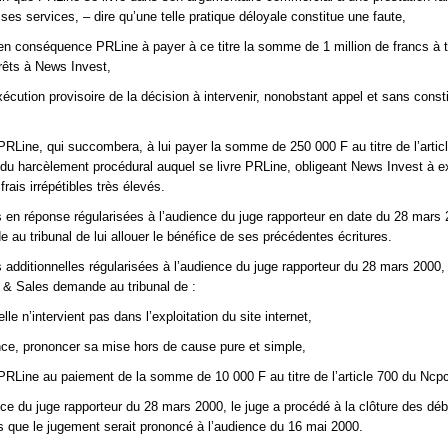
 ses services, – dire qu’une telle pratique déloyale constitue une faute,
n conséquence PRLine à payer à ce titre la somme de 1 million de francs à t
êts à News Invest,
xécution provisoire de la décision à intervenir, nonobstant appel et sans const
RLine, qui succombera, à lui payer la somme de 250 000 F au titre de l’artic
du harcèlement procédural auquel se livre PRLine, obligeant News Invest à 
frais irrépétibles très élevés.
 en réponse régularisées à l’audience du juge rapporteur en date du 28 mars 
au tribunal de lui allouer le bénéfice de ses précédentes écritures.
 additionnelles régularisées à l’audience du juge rapporteur du 28 mars 2000,
& Sales demande au tribunal de :
lle n’intervient pas dans l’exploitation du site internet,
ce, prononcer sa mise hors de cause pure et simple,
RLine au paiement de la somme de 10 000 F au titre de l’article 700 du Ncp
nce du juge rapporteur du 28 mars 2000, le juge a procédé à la clôture des déb
es que le jugement serait prononcé à l’audience du 16 mai 2000.