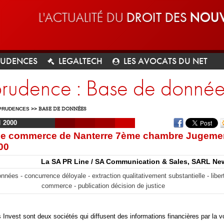
L'ACTUALITÉ DU
DROIT DES
NOUV
RUDENCES
LEGALTECH
LES AVOCATS DU NET
sprudence : Base de donné
PRUDENCES
>>
BASE DE DONNÉES
I
2000
 de commerce de Nanterre 7ème chambre Jugeme
00
La SA PR Line / SA Communication & Sales, SARL Ne
nnées - concurrence déloyale - extraction qualitativement substantielle - liber
commerce - publication décision de justice
Invest sont deux sociétés qui diffusent des informations financières par la v