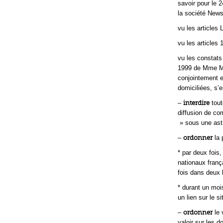
savoir pour le 
la société News
vu les articles 
vu les articles 
vu les constats
1999 de Mme Mur
conjointement 
domiciliées, s’e
–
interdire
tout
diffusion de co
» sous une astr
–
ordonner
la 
* par deux fois
nationaux franç
fois dans deux 
* durant un moi
un lien sur le s
–
ordonner
le 
valoir sur les d