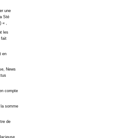
er une
la Sté
) « ,
t les
fait
t en
rse, News
ctus
 en compte
de la somme
tre de
llacieuse