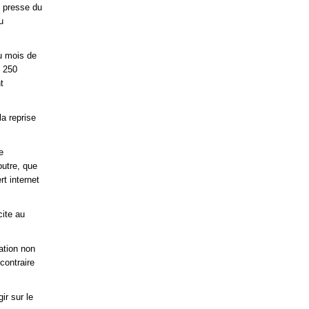
e presse du
u
au mois de
e 250
t
a reprise
e
outre, que
t internet
cite au
ation non
contraire
ir sur le