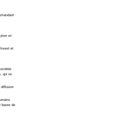
 demandant
 pour un
Invest et
sociétés
, qui se
 diffusion
humains
de bases de