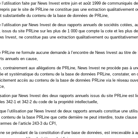
 l’utilisation faite par News Invest entre juin et août 1999 de communiqués d
repris par le site de PRLine ne constitue pas une extraction qualitativement o
t substantielle du contenu de la base de données de PRLine,
 l’utilisation par News Invest de deux rapports annuels de sociétés cotées, 
issus du site PRLine sur les plus de 1 000 que compte la cote et les plus d
ws Invest, ne constitue pas une extraction qualitativement ou quantitativemen
 PRLine ne formule aucune demande à l’encontre de News Invest au titre de l
rts annuels en cause,
, contrairement aux allégations de PRLine, News Invest ne procède pas à un
étée et systématique du contenu de la base de données PRLine, constater, en 
icitement accès au contenu de la base de données PRLine via le réseau ouver
ce,
lisation par News Invest des deux rapports annuels issus du site PRLine est li
les 342-1 et 342-2 du code de la propriété intellectuelle,
que l’utilisation par News Invest de deux rapports annuels constitue une utilis
u contenu de la base PRLine que cette dernière ne peut interdire, toute clause 
termes de l’article 243-3 du CPI,
e se prévalant de la constitution d’une base de données, est irrecevable à ag