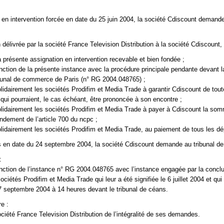
 en intervention forcée en date du 25 juin 2004, la société Cdiscount demand
 délivrée par la société France Television Distribution à la société Cdiscount,
la présente assignation en intervention recevable et bien fondée ;
onction de la présente instance avec la procédure principale pendante devant
bunal de commerce de Paris (n° RG 2004.048765) ;
idairement les sociétés Prodifim et Media Trade à garantir Cdiscount de tou
ui pourraient, le cas échéant, être prononcée à son encontre ;
lidairement les sociétés Prodifim et Media Trade à payer à Cdiscount la so
ondement de l’article 700 du ncpc ;
idairement les sociétés Prodifim et Media Trade, au paiement de tous les d
 en date du 24 septembre 2004, la société Cdiscount demande au tribunal de
:
onction de l’instance n° RG 2004.048765 avec l’instance engagée par la concl
ociétés Prodifim et Media Trade qui leur a été signifiée le 6 juillet 2004 et qui
7 septembre 2004 à 14 heures devant le tribunal de céans.
re :
ociété France Television Distribution de l’intégralité de ses demandes.