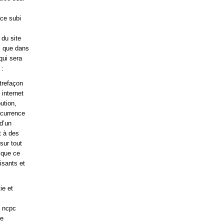
ce subi
 du site
i que dans
qui sera
 :
trefaçon
 internet
ution,
ncurrence
 d’un
t à des
 sur tout
e que ce
isants et
ie et
u ncpc
ie