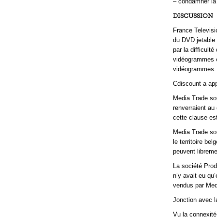
– condamner la 
DISCUSSION
France Televisi
du DVD jetable d
par la difficult
vidéogrammes en
vidéogrammes.
Cdiscount a app
Media Trade sou
renverraient au
cette clause est
Media Trade sou
le territoire bel
peuvent libreme
La société Prodi
n’y avait eu qu
vendus par Med
Jonction avec l
Vu la connexité 