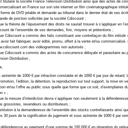
t titulaire la société France Television Distribution ainsi que des actes de co
mercialisant en France sur son site internet un film cinématographique intitul
 forme de DVD jetable et demande au tribunal dans le dernier état de ses écrit
ande de jonction sollicitée par la société Cdiscount ;
que la théorie de l’épuisement des droits ne saurait trouver à s’appliquer en l’e
count de l’ensemble de ses demandes, fins, moyens et prétentions ;
 que Cdiscount a commis des faits constituant une contrefaçon du film intitulé 
 avoir fait fabriquer, avoir édité, promu, offert à la vente et/ou commercialisé,
www.cdiscount.com des vidéogrammes non autorisés ;
 que Cdiscount a commis des actes de concurrence déloyale et parasitaire au 
sion Distribution ;
e,
s astreinte de 1000 € par infraction constatée et de 1000 € par jour de retard, l
promotion, l’édition, la détention, la reproduction sur tout support, la mise en ve
ation et/ou l’offre au public sous quelle que forme que ce soit, d’exemplaires 
on » ;
 que la mesure d’interdiction devra s’appliquer non seulement à la défenderess
s grossistes, revendeurs ou distributeurs ;
estitution à la demanderesse de l’ensemble des stocks contrefaisants ainsi q
s 30 jours de la signification du jugement et sous astreinte de 1000 € par se
 défenderesse au paiement d’une somme de 100 000 € en réparation du préjud