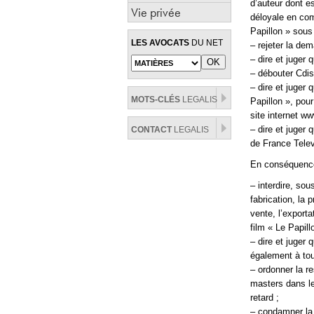
d’auteur dont es
Vie privée
déloyale en com
Papillon » sous
LES AVOCATS
DU NET
– rejeter la dem
– dire et juger 
– débouter Cdis
– dire et juger
MOTS-CLÉS
LEGALIS
Papillon », pour
site internet 
– dire et juger
CONTACT
LEGALIS
de France Televi
En conséquenc
– interdire, sou
fabrication, la 
vente, l’export
film « Le Papill
– dire et juger
également à tou
– ordonner la r
masters dans le
retard ;
– condamner la