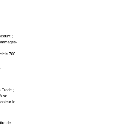
scount ;
 dommages-
ticle 700
:
a Trade ;
 à se
nsieur le
itre de