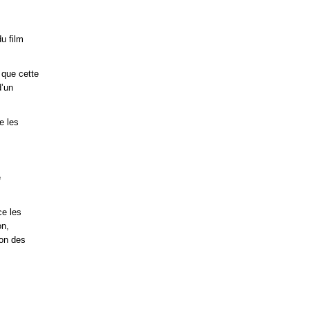
du film
 que cette
d’un
e les
e
ce les
on,
ion des