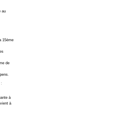
e au
 la 15ème
tes
mme de
épens.
 :
uante à
 vient à