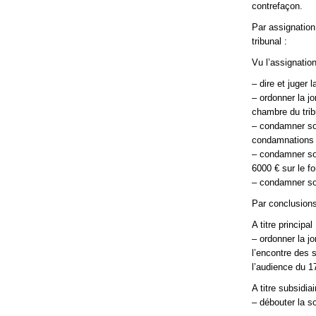
contrefaçon.
Par assignation
tribunal :
Vu l’assignation
– dire et juger 
– ordonner la j
chambre du tri
– condamner sol
condamnations q
– condamner so
6000 € sur le f
– condamner sol
Par conclusions
A titre principal 
– ordonner la j
l’encontre des s
l’audience du 1
A titre subsidiai
– débouter la s