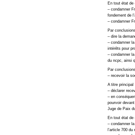
En tout état de
– condamner Fra
fondement de l’
– condamner Fra
Par conclusions
– dire la deman
– condamner la
intérêts pour pr
– condamner la 
du ncpc, ainsi 
Par conclusions
– recevoir la s
A titre principal 
– déclarer rece
– en conséquenc
pourvoir devant
Juge de Paix d
En tout état de
– condamner la 
l’article 700 du