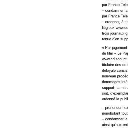
par France Telev
– condamner la
par France Telev
– ordonner, à t
litigieux www.c
trois journaux 
tenue d’en supp
« Par jugement
du film « Le Pap
www.cdiscount.c
titulaire des d
déloyale consist
nouveau procéd
dommages-intérêt
support, la mise
soit, d’exempla
ordonné la publi
– prononcer l’ex
nonobstant toute
– condamner la 
ainsi qu’aux ent