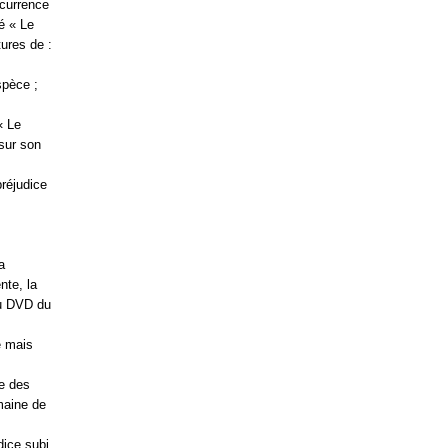
ncurrence
é « Le
ures de :
spèce ;
« Le
 sur son
préjudice
a
nte, la
du DVD du
e mais
ue des
maine de
ice subi