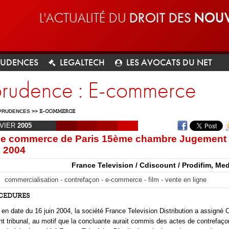
L'ACTUALITÉ DU
DROIT DES
NOUV
RUDENCES
LEGALTECH
LES AVOCATS DU NET
sprudence : E-commerce
PRUDENCES
>>
E-COMMERCE
VIER
2005
 de commerce de Paris 15ème chambre Jugement
 2004
France Television / Cdiscount / Prodifim, Me
commercialisation - contrefaçon - e-commerce - film - vente en ligne
OCEDURES
 en date du 16 juin 2004, la société France Television Distribution a assigné 
nt tribunal, au motif que la concluante aurait commis des actes de contrefaço