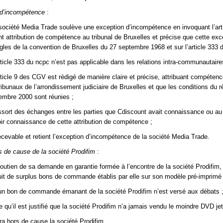
 d’incompétence
:
société Media Trade soulève une exception d’incompétence en invoquant l’art
 attribution de compétence au tribunal de Bruxelles et précise que cette exc
ègles de la convention de Bruxelles du 27 septembre 1968 et sur l’article 333 
rticle 333 du ncpc n’est pas applicable dans les relations intra-communautaire
rticle 9 des CGV est rédigé de manière claire et précise, attribuant compéten
ribunaux de l’arrondissement judiciaire de Bruxelles et que les conditions du 
mbre 2000 sont réunies ;
essort des échanges entre les parties que Cdiscount avait connaissance ou a
ir connaissance de cette attribution de compétence ;
 recevable et retient l’exception d’incompétence de la société Media Trade.
s de cause de la société Prodifim
:
outien de sa demande en garantie formée à l’encontre de la société Prodifim, 
it de surplus bons de commande établis par elle sur son modèle pré-imprimé 
un bon de commande émanant de la société Prodifim n’est versé aux débats 
 qu’il est justifié que la société Prodifim n’a jamais vendu le moindre DVD jet
tra hors de cause la société Prodifim.