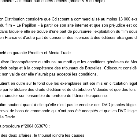
société Cdiscount aux entiers dépens (article 515 du ncpc).
on Distribution considère que Cdiscount a commercialisé au moins 13 000 ex
u film « Le Papillon » à partir de son site internet et que son préjudice est c
é dans laquelle elle se trouve d’une part de poursuivre l’exploitation du film so
 France et d’autre part de consentir des licences à des éditeurs étrangers 
elé en garantie Prodifim et Media Trade.
lève l’incompétence du tribunal au motif que les conditions générales de Me
 droit belge et à la compétence des tribunaux de Bruxelles. Cdiscount considè
 non valide car elle n’aurait pas accepté les conditions.
tient en outre sur le fond que les exemplaires ont été mis en circulation lég
ge par le titulaire des droits d’édition et de distribution Videodis et que dès lors 
nt circuler sur l’ensemble du territoire de l’Union Européenne.
fim soutient quant à elle qu’elle n’est pas le vendeur des DVD jetables litigieu
’envoi de bons de commande qui n’ont pas été acceptés et que les DVD litigie
ia Trade.
a procédure n°2004.063670 :
des deux affaires, le tribunal joindra les causes.