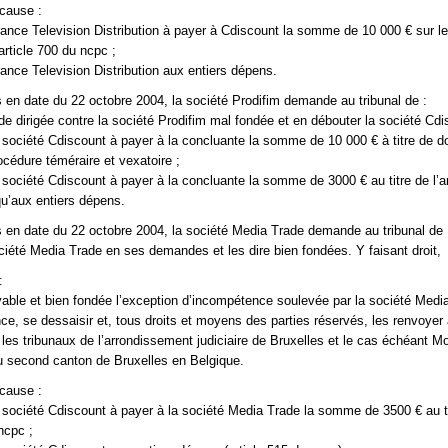
 cause :
nce Television Distribution à payer à Cdiscount la somme de 10 000 € sur le
article 700 du ncpc ;
nce Television Distribution aux entiers dépens.
 en date du 22 octobre 2004, la société Prodifim demande au tribunal de :
de dirigée contre la société Prodifim mal fondée et en débouter la société Cdi
 société Cdiscount à payer à la concluante la somme de 10 000 € à titre de
océdure téméraire et vexatoire ;
société Cdiscount à payer à la concluante la somme de 3000 € au titre de l’ar
qu’aux entiers dépens.
 en date du 22 octobre 2004, la société Media Trade demande au tribunal de 
ociété Media Trade en ses demandes et les dire bien fondées. Y faisant droit,
:
vable et bien fondée l’exception d’incompétence soulevée par la société Medi
e, se dessaisir et, tous droits et moyens des parties réservés, les renvoyer
 les tribunaux de l’arrondissement judiciaire de Bruxelles et le cas échéant Mo
u second canton de Bruxelles en Belgique.
 cause :
société Cdiscount à payer à la société Media Trade la somme de 3500 € au t
 ncpc ;