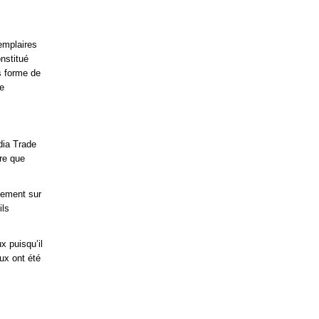
emplaires
onstitué
us forme de
de
dia Trade
re que
alement sur
ils
x puisqu’il
ux ont été