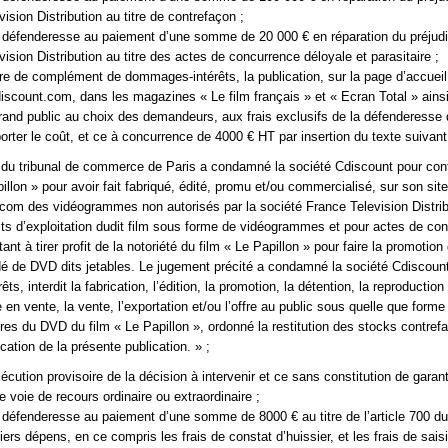
ision Distribution au titre de contrefaçon ;
 défenderesse au paiement d’une somme de 20 000 € en réparation du préjudi
ision Distribution au titre des actes de concurrence déloyale et parasitaire ;
itre de complément de dommages-intérêts, la publication, sur la page d’accueil
discount.com, dans les magazines « Le film français » et « Ecran Total » ains
grand public au choix des demandeurs, aux frais exclusifs de la défenderesse 
orter le coût, et ce à concurrence de 4000 € HT par insertion du texte suivant
 du tribunal de commerce de Paris a condamné la société Cdiscount pour con
illon » pour avoir fait fabriqué, édité, promu et/ou commercialisé, sur son site
om des vidéogrammes non autorisés par la société France Television Distrib
roits d’exploitation dudit film sous forme de vidéogrammes et pour actes de co
ant à tirer profit de la notoriété du film « Le Papillon » pour faire la promotion
é de DVD dits jetables. Le jugement précité a condamné la société Cdiscoun
s, interdit la fabrication, l’édition, la promotion, la détention, la reproduction
 en vente, la vente, l’exportation et/ou l’offre au public sous quelle que form
ires du DVD du film « Le Papillon », ordonné la restitution des stocks contrefa
cation de la présente publication. » ;
écution provisoire de la décision à intervenir et ce sans constitution de garant
 voie de recours ordinaire ou extraordinaire ;
défenderesse au paiement d’une somme de 8000 € au titre de l’article 700 d
iers dépens, en ce compris les frais de constat d’huissier, et les frais de sais