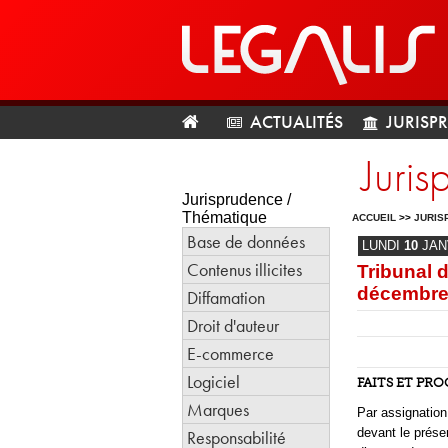
ACTUALITÉS
JURISP
Juri
Jurisprudence /
Thématique
ACCUEIL
>>
JURIS
Base de données
LUNDI
10
JAN
Contenus illicites
Tribunal
décembre
Diffamation
Droit d'auteur
E-commerce
Logiciel
FAITS ET PR
Marques
Par assignation
devant le prése
Responsabilité