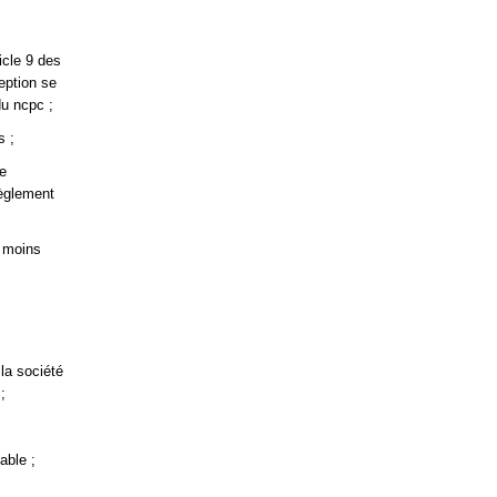
icle 9 des
eption se
du ncpc ;
s ;
ce
règlement
u moins
la société
;
;
able ;