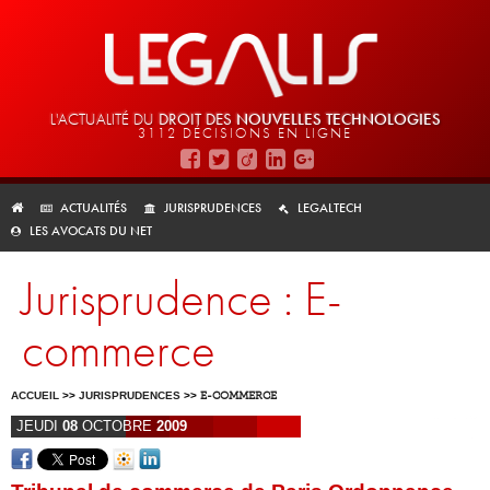
L'ACTUALITÉ DU
DROIT DES
NOUVELLES TECHNOLOGIES
3112 DÉCISIONS EN LIGNE
ACTUALITÉS
JURISPRUDENCES
LEGALTECH
LES AVOCATS DU NET
Jurisprudence : E-
commerce
ACCUEIL
>>
JURISPRUDENCES
>>
E-COMMERCE
JEUDI
08
OCTOBRE
2009