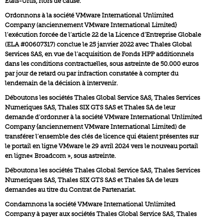
Etats-Unis, hors de cause.
Ordonnons à la société VMware International Unlimited
Company (anciennement VMware International Limited}
l’exécution forcée de l’article 22 de la Licence d’Entreprise Globale
(ELA #00607317) conclue le 25 janvier 2022 avec Thales Global
Services SAS, en vue de l’acquisition de Fonds HPP additionnels
dans les conditions contractuelles, sous astreinte de 50.000 euros
par jour de retard ou par infraction constatée à compter du
lendemain de la décision à intervenir.
Déboutons les sociétés Thales Global Service SAS, Thales Services
Numeriques SAS, Thales SIX GTS SAS et Thales SA de leur
demande d’ordonner à la société VMware International Unlimited
Company {anciennement VMware International Limited) de
transférer l’ensemble des clés de licence qui étaient présentes sur
le portail en ligne VMware le 29 avril 2024 vers le nouveau portail
en ligne« Broadcom », sous astreinte.
Déboutons les sociétés Thales Global Service SAS, Thales Services
Numeriques SAS, Thales SIX GTS SAS et Thales SA de leurs
demandes au titre du Contrat de Partenariat.
Condamnons la société VMware International Unlimited
Company à payer aux sociétés Thales Global Service SAS, Thales