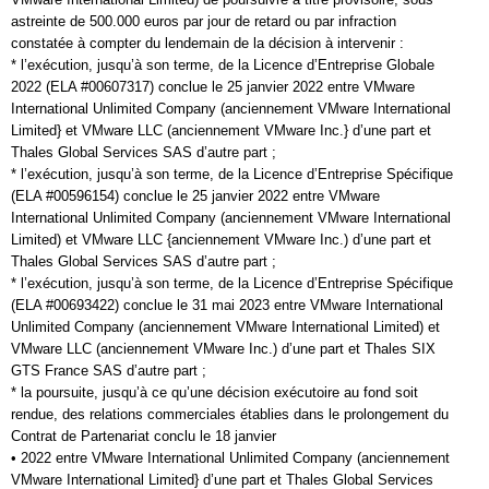
astreinte de 500.000 euros par jour de retard ou par infraction
constatée à compter du lendemain de la décision à intervenir :
* l’exécution, jusqu’à son terme, de la Licence d’Entreprise Globale
2022 (ELA #00607317) conclue le 25 janvier 2022 entre VMware
International Unlimited Company (anciennement VMware International
Limited} et VMware LLC (anciennement VMware Inc.} d’une part et
Thales Global Services SAS d’autre part ;
* l’exécution, jusqu’à son terme, de la Licence d’Entreprise Spécifique
(ELA #00596154) conclue le 25 janvier 2022 entre VMware
International Unlimited Company (anciennement VMware International
Limited) et VMware LLC {anciennement VMware Inc.) d’une part et
Thales Global Services SAS d’autre part ;
* l’exécution, jusqu’à son terme, de la Licence d’Entreprise Spécifique
(ELA #00693422) conclue le 31 mai 2023 entre VMware International
Unlimited Company (anciennement VMware International Limited) et
VMware LLC (anciennement VMware Inc.) d’une part et Thales SIX
GTS France SAS d’autre part ;
* la poursuite, jusqu’à ce qu’une décision exécutoire au fond soit
rendue, des relations commerciales établies dans le prolongement du
Contrat de Partenariat conclu le 18 janvier
• 2022 entre VMware International Unlimited Company (anciennement
VMware International Limited} d’une part et Thales Global Services