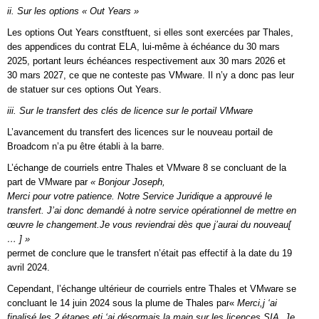
ii. Sur les options « Out Years »
Les options Out Years constftuent, si elles sont exercées par Thales,
des appendices du contrat ELA, lui-même à échéance du 30 mars
2025, portant leurs échéances respectivement aux 30 mars 2026 et
30 mars 2027, ce que ne conteste pas VMware. Il n’y a donc pas leur
de statuer sur ces options Out Years.
iii. Sur le transfert des clés de licence sur le portail VMware
L’avancement du transfert des licences sur le nouveau portail de
Broadcom n’a pu être établi à la barre.
L’échange de courriels entre Thales et VMware 8 se concluant de la
part de VMware par
« Bonjour Joseph,
Merci pour votre patience. Notre Service Juridique a approuvé le
transfert. J’ai donc demandé à notre service opérationnel de mettre en
œuvre le changement.Je vous reviendrai dès que j’aurai du nouveau[
… ] »
permet de conclure que le transfert n’était pas effectif à la date du 19
avril 2024.
Cependant, l’échange ultérieur de courriels entre Thales et VMware se
concluant le 14 juin 2024 sous la plume de Thales par«
Merci,j ‘ai
finalisé les 2 étapes etj ‘ai désormais la main sur les licences SIA. Je