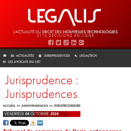
L'ACTUALITÉ DU
DROIT DES
NOUVELLES TECHNOLOGIES
3112 DÉCISIONS EN LIGNE
ACTUALITÉS
JURISPRUDENCES
LEGALTECH
LES AVOCATS DU NET
Jurisprudence :
Jurisprudences
ACCUEIL
>>
JURISPRUDENCES
>>
JURISPRUDENCES
VENDREDI
04
OCTOBRE
2024