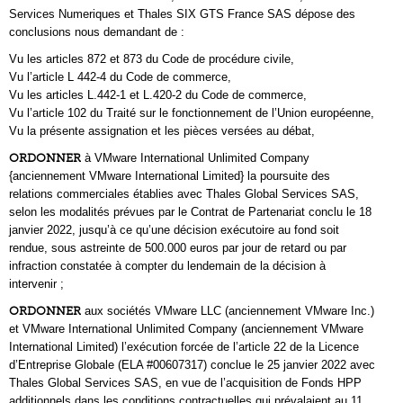
Services Numeriques et Thales SIX GTS France SAS dépose des
conclusions nous demandant de :
Vu les articles 872 et 873 du Code de procédure civile,
Vu l’article L 442-4 du Code de commerce,
Vu les articles L.442-1 et L.420-2 du Code de commerce,
Vu l’article 102 du Traité sur le fonctionnement de l’Union européenne,
Vu la présente assignation et les pièces versées au débat,
ORDONNER
à VMware International Unlimited Company
{anciennement VMware International Limited} la poursuite des
relations commerciales établies avec Thales Global Services SAS,
selon les modalités prévues par le Contrat de Partenariat conclu le 18
janvier 2022, jusqu’à ce qu’une décision exécutoire au fond soit
rendue, sous astreinte de 500.000 euros par jour de retard ou par
infraction constatée à compter du lendemain de la décision à
intervenir ;
ORDONNER
aux sociétés VMware LLC (anciennement VMware Inc.)
et VMware International Unlimited Company (anciennement VMware
International Limited) l’exécution forcée de l’article 22 de la Licence
d’Entreprise Globale (ELA #00607317) conclue le 25 janvier 2022 avec
Thales Global Services SAS, en vue de l’acquisition de Fonds HPP
additionnels dans les conditions contractuelles qui prévalaient au 11