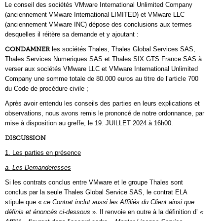
Le conseil des sociétés VMware International Unlimited Company
(anciennement VMware International LIMITED) et VMware LLC
(anciennement VMware INC) dépose des conclusions aux termes
desquelles il réitère sa demande et y ajoutant :
CONDAMNER
les sociétés Thales, Thales Global Services SAS,
Thales Services Numeriques SAS et Thales SIX GTS France SAS à
verser aux sociétés VMware LLC et VMware International Unlimited
Company une somme totale de 80.000 euros au titre de l’article 700
du Code de procédure civile ;
Après avoir entendu les conseils des parties en leurs explications et
observations, nous avons remis le prononcé de notre ordonnance, par
mise à disposition au greffe, le 19. JUILLET 2024 à 16h00.
DISCUSSION
1. Les parties en présence
a. Les Demanderesses
Si les contrats conclus entre VMware et le groupe Thales sont
conclus par la seule Thales Global Service SAS, le contrat ELA
stipule que «
ce Contrat inclut aussi les Affiliés du Client ainsi que
définis et énoncés ci-dessous
». Il renvoie en outre à la définition d’
«