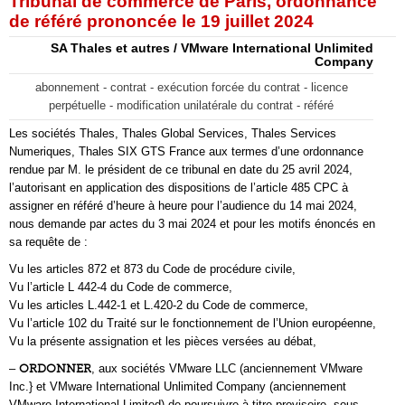
Tribunal de commerce de Paris, ordonnance
de référé prononcée le 19 juillet 2024
SA Thales et autres / VMware International Unlimited
Company
abonnement - contrat - exécution forcée du contrat - licence
perpétuelle - modification unilatérale du contrat - référé
Les sociétés Thales, Thales Global Services, Thales Services
Numeriques, Thales SIX GTS France aux termes d’une ordonnance
rendue par M. le président de ce tribunal en date du 25 avril 2024,
l’autorisant en application des dispositions de l’article 485 CPC à
assigner en référé d’heure à heure pour l’audience du 14 mai 2024,
nous demande par actes du 3 mai 2024 et pour les motifs énoncés en
sa requête de :
Vu les articles 872 et 873 du Code de procédure civile,
Vu l’article L 442-4 du Code de commerce,
Vu les articles L.442-1 et L.420-2 du Code de commerce,
Vu l’article 102 du Traité sur le fonctionnement de l’Union européenne,
Vu la présente assignation et les pièces versées au débat,
–
ORDONNER
, aux sociétés VMware LLC (anciennement VMware
Inc.} et VMware International Unlimited Company (anciennement
VMware International Limited) de poursuivre à titre provisoire, sous