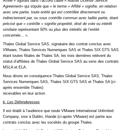
Affilié »
figurant dans l’accord cadre
« Master License Service
Agreement»
qui stipule que
« le terme « Affilié » signifie, en relation
avec une partie, toute entité qui est contrôlée directement ou
indirectement par, ou sous contrôle commun avec ladite partie, étant
précisé que « contrôle » signifie propriété, droit de vote ou intérêt
similaire représentant 50% ou plus des intérêts de l’entité
concernée… ».
Thales Global Service SAS, signataire des contrat conclus avec
VMware, Thales Services Numeriques SAS et Thales SIX GTS SAS
étant toutes filiales de Thales SA, les trois dernières relèvent du
statut d’affiliées de Thales Global Service SAS au sens des contrats
MSLA et ELA.
Nous dirons en conséquence Thales Global Service SAS, Thales
Services Numeriques SAS, Thales SIX GTS SAS et Thales SA {ci-
après ensemble Thales)
recevables en leur action.
b. Les Défenderesses
Il est établi à l’audience que seule VMware International Unlimited
Company, sise à Dublin, Irlande (ci-après VMware) est partie aux
contrats conclus avec les sociétés du groupe Thales.