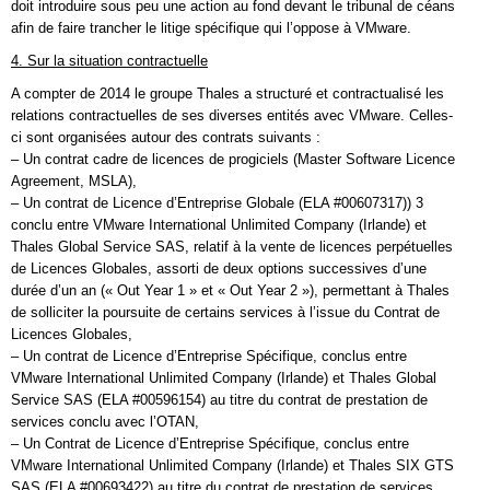
doit introduire sous peu une action au fond devant le tribunal de céans
afin de faire trancher le litige spécifique qui l’oppose à VMware.
4. Sur la situation contractuelle
A compter de 2014 le groupe Thales a structuré et contractualisé les
relations contractuelles de ses diverses entités avec VMware. Celles-
ci sont organisées autour des contrats suivants :
– Un contrat cadre de licences de progiciels (Master Software Licence
Agreement, MSLA),
– Un contrat de Licence d’Entreprise Globale (ELA #00607317)) 3
conclu entre VMware International Unlimited Company (Irlande) et
Thales Global Service SAS, relatif à la vente de licences perpétuelles
de Licences Globales, assorti de deux options successives d’une
durée d’un an (« Out Year 1 » et « Out Year 2 »), permettant à Thales
de solliciter la poursuite de certains services à l’issue du Contrat de
Licences Globales,
– Un contrat de Licence d’Entreprise Spécifique, conclus entre
VMware International Unlimited Company (Irlande) et Thales Global
Service SAS (ELA #00596154) au titre du contrat de prestation de
services conclu avec l’OTAN,
– Un Contrat de Licence d’Entreprise Spécifique, conclus entre
VMware International Unlimited Company (Irlande) et Thales SIX GTS
SAS (ELA #00693422) au titre du contrat de prestation de services