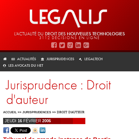
L'ACTUALITÉ DU
DROIT DES
NOUVELLES TECHNOLOGIES
3112 DÉCISIONS EN LIGNE
ACTUALITÉS
JURISPRUDENCES
LEGALTECH
LES AVOCATS DU NET
Jurisprudence : Droit
d'auteur
ACCUEIL
>>
JURISPRUDENCES
>>
DROIT D'AUTEUR
JEUDI
16
FÉVRIER
2006