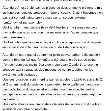
L 335-5 et L 335-7 du code de la propriété intellectuelle ;
Attendu qu’il est établi par les pièces du dossier que le prévenu a mis
en ligne des logiciels protégés, même si ceux-ci étaient hébergés non
pas sur son ordinateur propre mais sur un serveur externe
(cm10.tgv.net par exemple) ;
Qu’il a notamment déclaré (Gav 49-4 feuillet 2) : « j’aurais eu bien
moins de connexions et donc de revenus si je n’avais proposé que
des freewares » ;
Qu’il est clair que la mise en ligne implique la reproduction du logiciel
en cause et donc la caractérisation du délit de contrefaçon ;
Attendu en outre que si ce premier point pouvait prêter à discussion
compte tenu du fait que l’enquête a été peu orientée sur ce point, il
n’en demeure pas moins également que Jean Claude S. a reconnu
proposer aux internautes des moyens de nature à détourner les
systèmes anti piratage ;
Que ces procédés sont interdits par les articles L 122-6 et suivants (1
et 2 notamment) du code de la propriété intellectuelle qui n’autorisent
pas l’adaptation du logiciel et en toutes hypothèses nullement la
divulgation à des tiers ou une atteinte injustifiée aux intérêts légitime
de l’auteur ;
Que cette atteinte aux prérogatives légales de l’auteur constitue bien
le délit de contrefaçon reproché ;