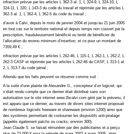
infraction prévue par les articles L 362-3 al. 1, L 324-9, L 324-10, L
324-11, L 320, L 143-3 du code du travail et réprimée par les articles L
362-3 al. 1, L 362-4, L 362-5 du code du travail ;
d’avoir à Calvi, depuis le mois de janvier 2004 et jusqu’au 21 juin 2005
en tout cas sur le territoire national et depuis temps non couvert par la
prescription, frauduleusement bénéficié ou tenté de bénéficier de
l’allocation du revenu minimum d’insertion, et ce pour un montant de
7359,49 € ;
infraction prévue par les articles L 262-46, L 115-1, L 262-1, L 262-2, L
262-3 CASF et réprimée par les articles L 262-46 du CASF, L 313-1 al.
2, L 313-7 du code pénal ;
Attendu que les faits peuvent se résumer comme suit :
A la suite d’une plainte de Alexandre G., concepteur d’un logiciel, qui
s’était rendu compte que ce dernier était distribué sans son
autorisation sur le site internet www.2bcalvi.com géré par le prévenu, il
est apparu que ce dernier, au travers de divers sites internet proposait
de nombreux logiciels freeware et shareware (environ 1200) ainsi que
des systèmes permettant de contourner les dispositifs anti-piratage
(appelés également patchs ou cracks, environ 300).
Jean Claude S. se faisait rémunérer par des publicitaires et a perçu
plus de 73 000 € pour la période de mars 2002 à mars 2005, alors