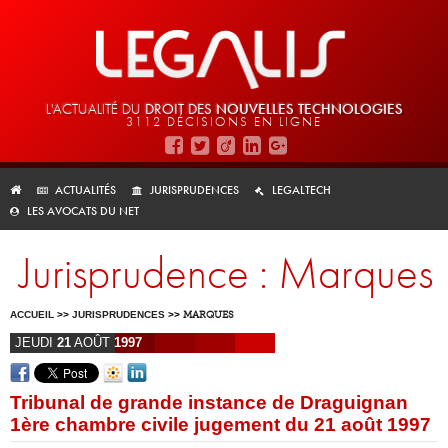
L'ACTUALITÉ DU
DROIT DES
NOUVELLES TECHNOLOGIES
3112 DÉCISIONS EN LIGNE
ACTUALITÉS
JURISPRUDENCES
LEGALTECH
LES AVOCATS DU NET
Jurisprudence : Marques
ACCUEIL
>>
JURISPRUDENCES
>>
MARQUES
JEUDI
21
AOÛT
1997
Tribunal de grande instance de Draguignan
1ère chambre civile jugement du 21 août 1997