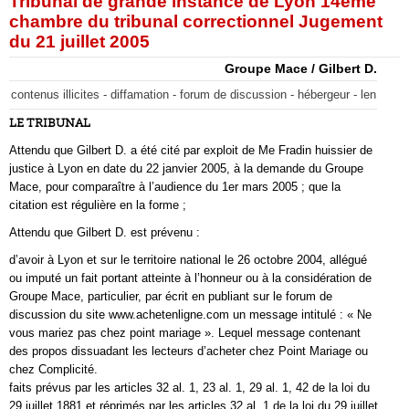
Tribunal de grande instance de Lyon 14ème
chambre du tribunal correctionnel Jugement
du 21 juillet 2005
Groupe Mace / Gilbert D.
contenus illicites - diffamation - forum de discussion - hébergeur - len
LE TRIBUNAL
Attendu que Gilbert D. a été cité par exploit de Me Fradin huissier de
justice à Lyon en date du 22 janvier 2005, à la demande du Groupe
Mace, pour comparaître à l’audience du 1er mars 2005 ; que la
citation est régulière en la forme ;
Attendu que Gilbert D. est prévenu :
d’avoir à Lyon et sur le territoire national le 26 octobre 2004, allégué
ou imputé un fait portant atteinte à l’honneur ou à la considération de
Groupe Mace, particulier, par écrit en publiant sur le forum de
discussion du site www.achetenligne.com un message intitulé : « Ne
vous mariez pas chez point mariage ». Lequel message contenant
des propos dissuadant les lecteurs d’acheter chez Point Mariage ou
chez Complicité.
faits prévus par les articles 32 al. 1, 23 al. 1, 29 al. 1, 42 de la loi du
29 juillet 1881 et réprimés par les articles 32 al. 1 de la loi du 29 juillet