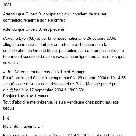
1881.
Attendu que Gilbert D. comparait ; qu’il convient de statuer
contradictoirement à son encontre ;
Attendu que Gilbert D. est prévenu :
d’avoir à Lyon (69) et sur le territoire national le 26 octobre 2004,
allégué ou imputé un fait portant atteinte à l’honneur ou à la
considération de Groupe Mace, particulier, par écrit en publiant sur le
forum de discussion du site « www.achetenligne.com » les messages
suivants :
« Re : Ne vous mariez pas chez Point Mariage
Posté par la veritée sur le groupe macé le 26 octobre 2004 à 19:14:55
: en réponse à Ne vous mariez pas chez Point Mariage posté par
o.s.@free.fr le 17 septembre 2004 à 18:05:59:
Bonjour à tous et à toutes
Tout d’abord je me présente, je suis vendeuse chez point mariage
depuis
[…]
Merci de m’avoir lu… »
Faits prévus par les articles 32 al.1, 23 al 1, 29 al. 1, 42 de la loi du