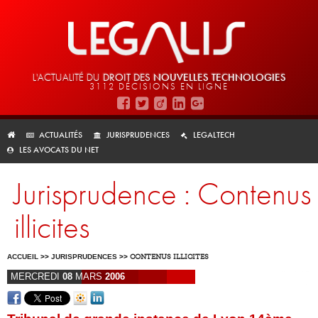
L'ACTUALITÉ DU
DROIT DES
NOUVELLES TECHNOLOGIES
3112 DÉCISIONS EN LIGNE
ACTUALITÉS
JURISPRUDENCES
LEGALTECH
LES AVOCATS DU NET
Jurisprudence : Contenus
illicites
ACCUEIL
>>
JURISPRUDENCES
>>
CONTENUS ILLICITES
MERCREDI
08
MARS
2006