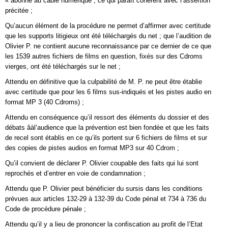
« abonné au câble numérique“, ce qui paraît cohérent avec l’assertion
précitée ;
Qu’aucun élément de la procédure ne permet d’affirmer avec certitude
que les supports litigieux ont été téléchargés du net ; que l’audition de
Olivier P. ne contient aucune reconnaissance par ce dernier de ce que
les 1539 autres fichiers de films en question, fixés sur des Cdroms
vierges, ont été téléchargés sur le net ;
Attendu en définitive que la culpabilité de M. P. ne peut être établie
avec certitude que pour les 6 films sus-indiqués et les pistes audio en
format MP 3 (40 Cdroms) ;
Attendu en conséquence qu’il ressort des éléments du dossier et des
débats âàl’audience que la prévention est bien fondée et que les faits
de recel sont établis en ce qu’ils portent sur 6 fichiers de films et sur
des copies de pistes audios en format MP3 sur 40 Cdrom ;
Qu’il convient de déclarer P. Olivier coupable des faits qui lui sont
reprochés et d’entrer en voie de condamnation ;
Attendu que P. Olivier peut bénéficier du sursis dans les conditions
prévues aux articles 132-29 à 132-39 du Code pénal et 734 à 736 du
Code de procédure pénale ;
Attendu qu’il y a lieu de prononcer la confiscation au profit de l’Etat