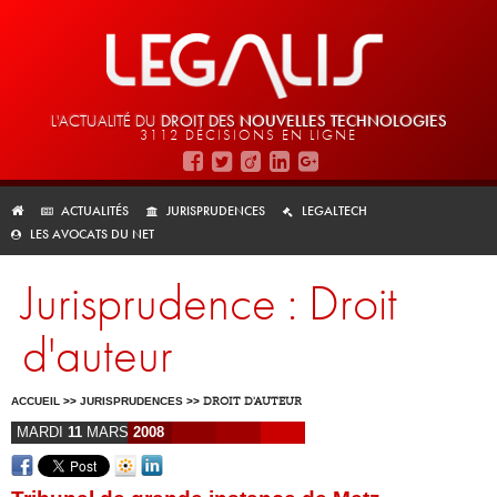
L'ACTUALITÉ DU
DROIT DES
NOUVELLES TECHNOLOGIES
3112 DÉCISIONS EN LIGNE
ACTUALITÉS
JURISPRUDENCES
LEGALTECH
LES AVOCATS DU NET
Jurisprudence : Droit
d'auteur
ACCUEIL
>>
JURISPRUDENCES
>>
DROIT D'AUTEUR
MARDI
11
MARS
2008