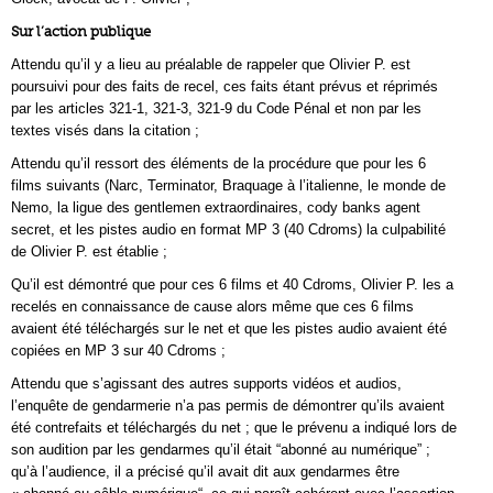
Sur l’action publique
Attendu qu’il y a lieu au préalable de rappeler que Olivier P. est
poursuivi pour des faits de recel, ces faits étant prévus et réprimés
par les articles 321-1, 321-3, 321-9 du Code Pénal et non par les
textes visés dans la citation ;
Attendu qu’il ressort des éléments de la procédure que pour les 6
films suivants (Narc, Terminator, Braquage à l’italienne, le monde de
Nemo, la ligue des gentlemen extraordinaires, cody banks agent
secret, et les pistes audio en format MP 3 (40 Cdroms) la culpabilité
de Olivier P. est établie ;
Qu’il est démontré que pour ces 6 films et 40 Cdroms, Olivier P. les a
recelés en connaissance de cause alors même que ces 6 films
avaient été téléchargés sur le net et que les pistes audio avaient été
copiées en MP 3 sur 40 Cdroms ;
Attendu que s’agissant des autres supports vidéos et audios,
l’enquête de gendarmerie n’a pas permis de démontrer qu’ils avaient
été contrefaits et téléchargés du net ; que le prévenu a indiqué lors de
son audition par les gendarmes qu’il était “abonné au numérique” ;
qu’à l’audience, il a précisé qu’il avait dit aux gendarmes être