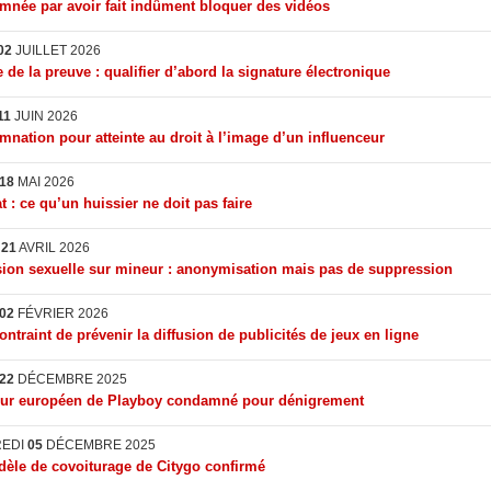
née par avoir fait indûment bloquer des vidéos
02
JUILLET 2026
 de la preuve : qualifier d’abord la signature électronique
11
JUIN 2026
nation pour atteinte au droit à l’image d’un influenceur
18
MAI 2026
t : ce qu’un huissier ne doit pas faire
I
21
AVRIL 2026
ion sexuelle sur mineur : anonymisation mais pas de suppression
02
FÉVRIER 2026
ontraint de prévenir la diffusion de publicités de jeux en ligne
22
DÉCEMBRE 2025
eur européen de Playboy condamné pour dénigrement
REDI
05
DÉCEMBRE 2025
èle de covoiturage de Citygo confirmé