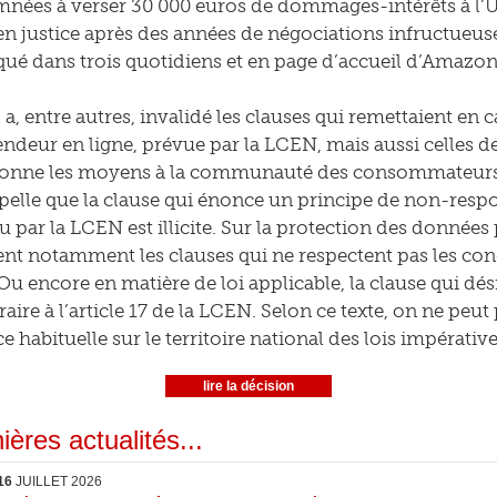
nées à verser 30 000 euros de dommages-intérêts à l’U
en justice après des années de négociations infructueuse
 dans trois quotidiens et en page d’accueil d’Amazon.
 a, entre autres, invalidé les clauses qui remettaient en 
endeur en ligne, prévue par la LCEN, mais aussi celles 
nne les moyens à la communauté des consommateurs de
pelle que la clause qui énonce un principe de non-respo
u par la LCEN est illicite. Sur la protection des données 
nt notamment les clauses qui ne respectent pas les co
 Ou encore en matière de loi applicable, la clause qui dé
raire à l’article 17 de la LCEN. Selon ce texte, on ne p
e habituelle sur le territoire national des lois impérative
lire la décision
ières actualités...
16
JUILLET 2026