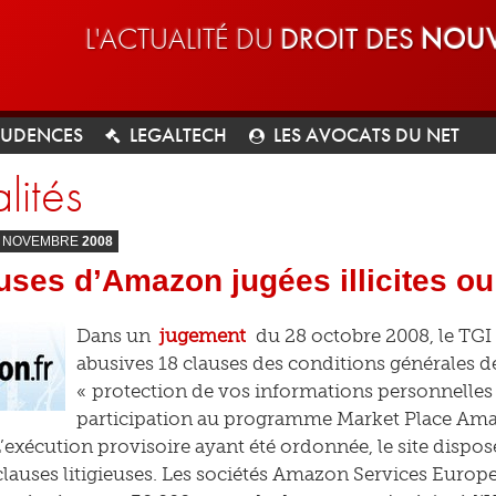
L'ACTUALITÉ DU
DROIT DES
NOUV
RUDENCES
LEGALTECH
LES AVOCATS DU NET
lités
NOVEMBRE
2008
uses d’Amazon jugées illicites o
Dans un
jugement
du 28 octobre 2008, le TGI d
abusives 18 clauses des conditions générales de
« protection de vos informations personnelles 
participation au programme Market Place Ama
exécution provisoire ayant été ordonnée, le site dispos
s clauses litigieuses. Les sociétés Amazon Services Europ