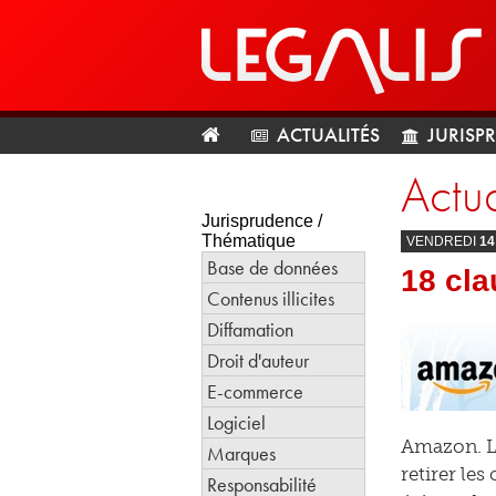
ACTUALITÉS
JURISP
Actua
Jurisprudence /
Thématique
VENDREDI
14
Base de données
18 cla
Contenus illicites
Diffamation
Droit d'auteur
E-commerce
Logiciel
Amazon. L’
Marques
retirer le
Responsabilité