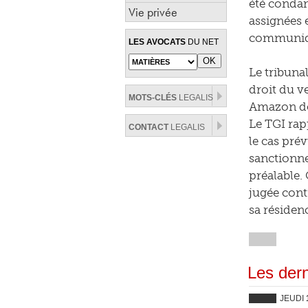
été condam
Vie privée
assignées 
communiqué
LES AVOCATS
DU NET
Le tribunal
droit du v
MOTS-CLÉS
LEGALIS
Amazon do
Le TGI rap
CONTACT
LEGALIS
le cas prév
sanctionne
préalable.
jugée cont
sa résidenc
Les dern
JEUDI