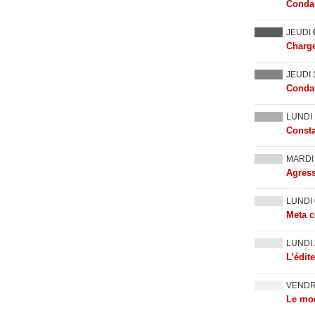
Condam
JEUDI
Charge
JEUDI
Condam
LUNDI
Consta
MARD
Agress
LUNDI
Meta c
LUNDI
L’édit
VEND
Le mod