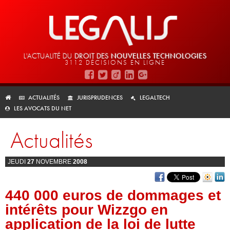
L'ACTUALITÉ DU
DROIT DES
NOUVELLES TECHNOLOGIES
3112 DÉCISIONS EN LIGNE
ACTUALITÉS
JURISPRUDENCES
LEGALTECH
LES AVOCATS DU NET
Actualités
JEUDI
27
NOVEMBRE
2008
440 000 euros de dommages et
intérêts pour Wizzgo en
application de la loi de lutte