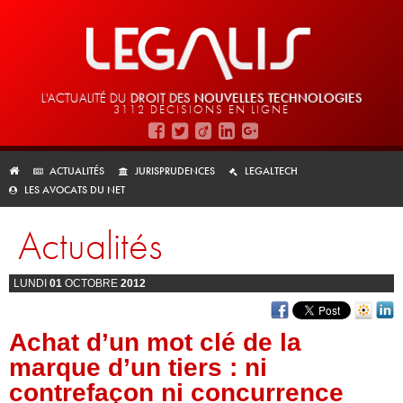
L'ACTUALITÉ DU
DROIT DES
NOUVELLES TECHNOLOGIES
3112 DÉCISIONS EN LIGNE
ACTUALITÉS
JURISPRUDENCES
LEGALTECH
LES AVOCATS DU NET
Actualités
LUNDI
01
OCTOBRE
2012
Achat d’un mot clé de la
marque d’un tiers : ni
contrefaçon ni concurrence