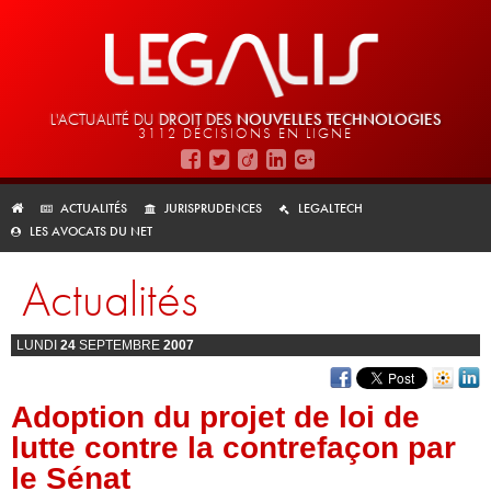
L'ACTUALITÉ DU
DROIT DES
NOUVELLES TECHNOLOGIES
3112 DÉCISIONS EN LIGNE
ACTUALITÉS
JURISPRUDENCES
LEGALTECH
LES AVOCATS DU NET
Actualités
LUNDI
24
SEPTEMBRE
2007
Adoption du projet de loi de
lutte contre la contrefaçon par
le Sénat