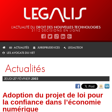
L'ACTUALITÉ DU
DROIT DES
NOUVELLES TECHNOLOGIES
3112 DÉCISIONS EN LIGNE
ACTUALITÉS
JURISPRUDENCES
LEGALTECH
LES AVOCATS DU NET
Actualités
JEUDI
27
FÉVRIER
2003
Adoption du projet de loi pour
la confiance dans l’économie
numérique