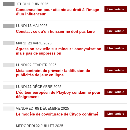
JEUDI
11
JUIN 2026
Condamnation pour atteinte au droit à l’image
Lire l'article
d’un influenceur
LUNDI
18
MAI 2026
Constat : ce qu’un huissier ne doit pas faire
Lire l'article
MARDI
21
AVRIL 2026
Agression sexuelle sur mineur : anonymisation
Lire l'article
mais pas de suppression
LUNDI
02
FÉVRIER 2026
Meta contraint de prévenir la diffusion de
Lire l'article
publicités de jeux en ligne
LUNDI
22
DÉCEMBRE 2025
L’éditeur européen de Playboy condamné pour
Lire l'article
dénigrement
VENDREDI
05
DÉCEMBRE 2025
Le modèle de covoiturage de Citygo confirmé
Lire l'article
MERCREDI
02
JUILLET 2025