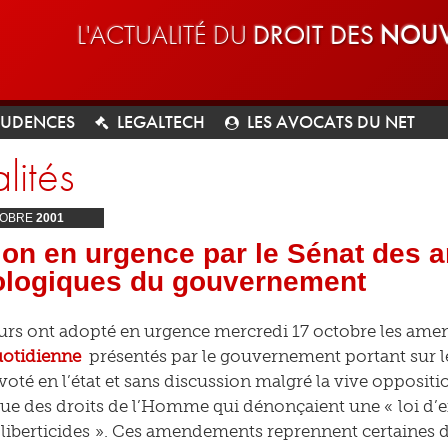
L'ACTUALITÉ DU
DROIT DES
NOUV
RUDENCES
LEGALTECH
LES AVOCATS DU NET
lités
OBRE
2001
ion en urgence par le Sénat des
ologiques du gouvernement
eurs ont adopté en urgence mercredi 17 octobre les am
uotidienne
présentés par le gouvernement portant sur l
é voté en l’état et sans discussion malgré la vive opposi
gue des droits de l’Homme qui dénonçaient une « loi d’
liberticides ». Ces amendements reprennent certaines d