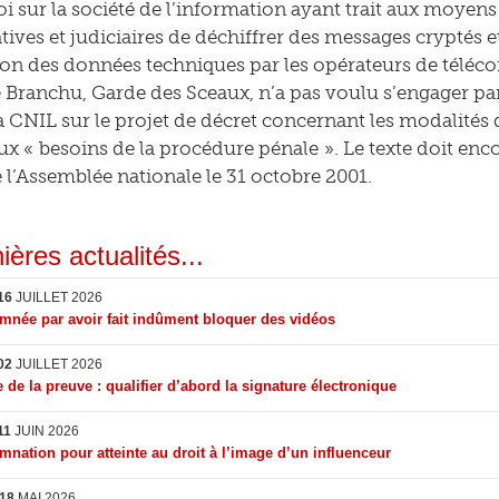
loi sur la société de l’information ayant trait aux moyen
tives et judiciaires de déchiffrer des messages cryptés e
on des données techniques par les opérateurs de téléco
e Branchu, Garde des Sceaux, n’a pas voulu s’engager par
la CNIL sur le projet de décret concernant les modalité
ux « besoins de la procédure pénale ». Le texte doit enc
e l’Assemblée nationale le 31 octobre 2001.
ières actualités...
16
JUILLET 2026
née par avoir fait indûment bloquer des vidéos
02
JUILLET 2026
 de la preuve : qualifier d’abord la signature électronique
11
JUIN 2026
nation pour atteinte au droit à l’image d’un influenceur
18
MAI 2026