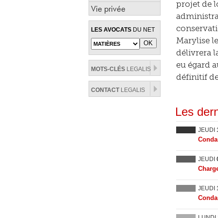
projet de 
Vie privée
administra
conservati
LES AVOCATS
DU NET
Marylise l
délivrera 
eu égard a
MOTS-CLÉS
LEGALIS
définitif d
CONTACT
LEGALIS
Les dern
JEUDI
Condam
JEUDI
Charge
JEUDI
Condam
LUNDI