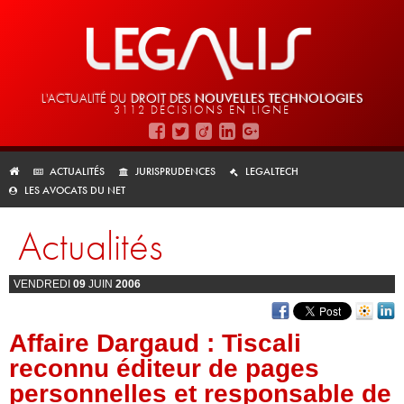
L'ACTUALITÉ DU
DROIT DES
NOUVELLES TECHNOLOGIES
3112 DÉCISIONS EN LIGNE
ACTUALITÉS
JURISPRUDENCES
LEGALTECH
LES AVOCATS DU NET
Actualités
VENDREDI
09
JUIN
2006
Affaire Dargaud : Tiscali
reconnu éditeur de pages
personnelles et responsable de