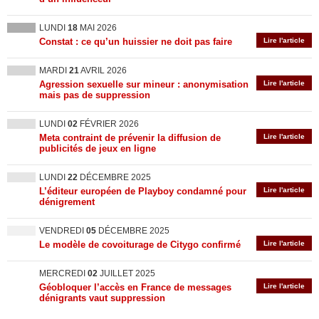
LUNDI
18
MAI 2026
Constat : ce qu’un huissier ne doit pas faire
Lire l'article
MARDI
21
AVRIL 2026
Agression sexuelle sur mineur : anonymisation
Lire l'article
mais pas de suppression
LUNDI
02
FÉVRIER 2026
Meta contraint de prévenir la diffusion de
Lire l'article
publicités de jeux en ligne
LUNDI
22
DÉCEMBRE 2025
L’éditeur européen de Playboy condamné pour
Lire l'article
dénigrement
VENDREDI
05
DÉCEMBRE 2025
Le modèle de covoiturage de Citygo confirmé
Lire l'article
MERCREDI
02
JUILLET 2025
Géobloquer l’accès en France de messages
Lire l'article
dénigrants vaut suppression