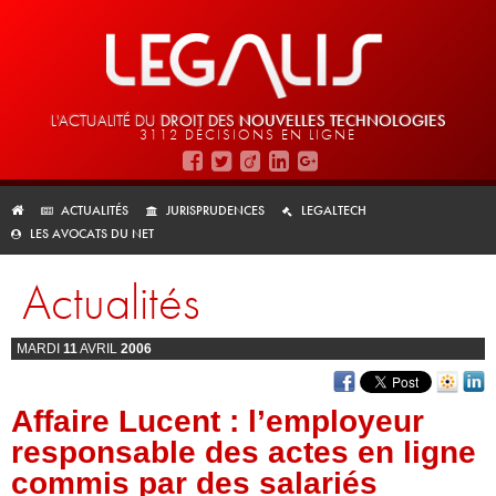
L'ACTUALITÉ DU
DROIT DES
NOUVELLES TECHNOLOGIES
3112 DÉCISIONS EN LIGNE
ACTUALITÉS
JURISPRUDENCES
LEGALTECH
LES AVOCATS DU NET
Actualités
MARDI
11
AVRIL
2006
Affaire Lucent : l’employeur
responsable des actes en ligne
commis par des salariés