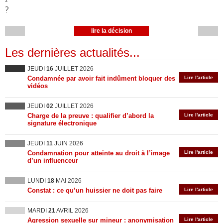
?
lire la décision
Les dernières actualités...
JEUDI
16
JUILLET 2026
Condamnée par avoir fait indûment bloquer des
Lire l'article
vidéos
JEUDI
02
JUILLET 2026
Charge de la preuve : qualifier d’abord la
Lire l'article
signature électronique
JEUDI
11
JUIN 2026
Condamnation pour atteinte au droit à l’image
Lire l'article
d’un influenceur
LUNDI
18
MAI 2026
Constat : ce qu’un huissier ne doit pas faire
Lire l'article
MARDI
21
AVRIL 2026
Agression sexuelle sur mineur : anonymisation
Lire l'article