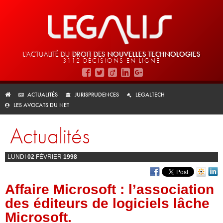
L'ACTUALITÉ DU
DROIT DES
NOUVELLES TECHNOLOGIES
3112 DÉCISIONS EN LIGNE
ACTUALITÉS
JURISPRUDENCES
LEGALTECH
LES AVOCATS DU NET
Actualités
LUNDI
02
FÉVRIER
1998
Affaire Microsoft : l’association
des éditeurs de logiciels lâche
Microsoft.