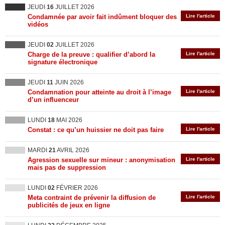
JEUDI
16
JUILLET 2026
Condamnée par avoir fait indûment bloquer des
Lire l'article
vidéos
JEUDI
02
JUILLET 2026
Charge de la preuve : qualifier d’abord la
Lire l'article
signature électronique
JEUDI
11
JUIN 2026
Condamnation pour atteinte au droit à l’image
Lire l'article
d’un influenceur
LUNDI
18
MAI 2026
Constat : ce qu’un huissier ne doit pas faire
Lire l'article
MARDI
21
AVRIL 2026
Agression sexuelle sur mineur : anonymisation
Lire l'article
mais pas de suppression
LUNDI
02
FÉVRIER 2026
Meta contraint de prévenir la diffusion de
Lire l'article
publicités de jeux en ligne