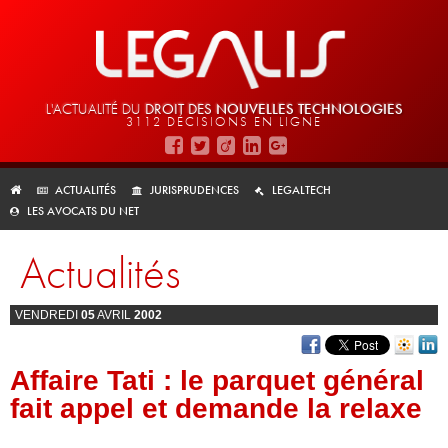
L'ACTUALITÉ DU
DROIT DES
NOUVELLES TECHNOLOGIES
3112 DÉCISIONS EN LIGNE
ACTUALITÉS
JURISPRUDENCES
LEGALTECH
LES AVOCATS DU NET
Actualités
VENDREDI
05
AVRIL
2002
Affaire Tati : le parquet général
fait appel et demande la relaxe