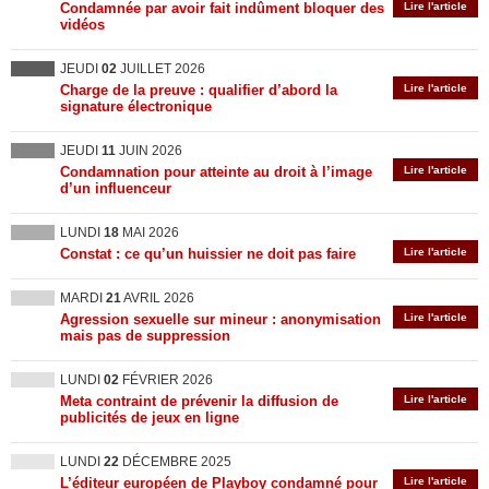
Condamnée par avoir fait indûment bloquer des
Lire l'article
vidéos
JEUDI
02
JUILLET 2026
Charge de la preuve : qualifier d’abord la
Lire l'article
signature électronique
JEUDI
11
JUIN 2026
Condamnation pour atteinte au droit à l’image
Lire l'article
d’un influenceur
LUNDI
18
MAI 2026
Constat : ce qu’un huissier ne doit pas faire
Lire l'article
MARDI
21
AVRIL 2026
Agression sexuelle sur mineur : anonymisation
Lire l'article
mais pas de suppression
LUNDI
02
FÉVRIER 2026
Meta contraint de prévenir la diffusion de
Lire l'article
publicités de jeux en ligne
LUNDI
22
DÉCEMBRE 2025
L’éditeur européen de Playboy condamné pour
Lire l'article