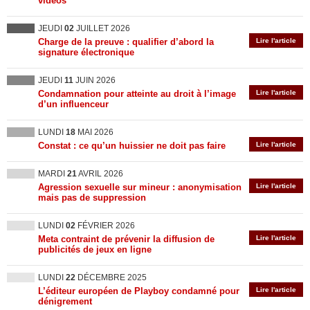
vidéos
JEUDI
02
JUILLET 2026
Charge de la preuve : qualifier d’abord la
Lire l'article
signature électronique
JEUDI
11
JUIN 2026
Condamnation pour atteinte au droit à l’image
Lire l'article
d’un influenceur
LUNDI
18
MAI 2026
Constat : ce qu’un huissier ne doit pas faire
Lire l'article
MARDI
21
AVRIL 2026
Agression sexuelle sur mineur : anonymisation
Lire l'article
mais pas de suppression
LUNDI
02
FÉVRIER 2026
Meta contraint de prévenir la diffusion de
Lire l'article
publicités de jeux en ligne
LUNDI
22
DÉCEMBRE 2025
L’éditeur européen de Playboy condamné pour
Lire l'article
dénigrement