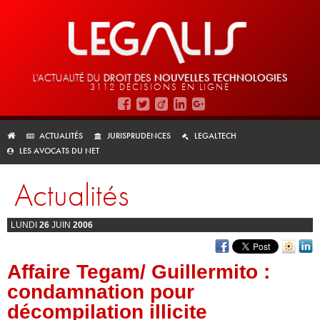
L'ACTUALITÉ DU
DROIT DES
NOUVELLES TECHNOLOGIES
3112 DÉCISIONS EN LIGNE
ACTUALITÉS
JURISPRUDENCES
LEGALTECH
LES AVOCATS DU NET
Actualités
LUNDI
26
JUIN
2006
Affaire Tegam/ Guillermito :
condamnation pour
décompilation illicite