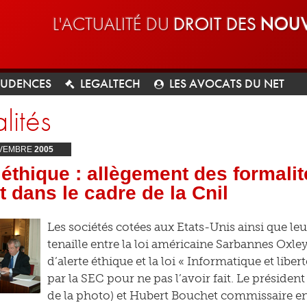
L'ACTUALITÉ DU
DROIT DES
NOUV
RUDENCES
LEGALTECH
LES AVOCATS DU NET
lités
VEMBRE
2005
 éthique : allègement des formali
t dans le cadre de la Cnil
Les sociétés cotées aux Etats-Unis ainsi que leur
tenaille entre la loi américaine Sarbannes Oxl
d’alerte éthique et la loi « Informatique et libe
par la SEC pour ne pas l’avoir fait. Le président
de la photo) et Hubert Bouchet commissaire en 