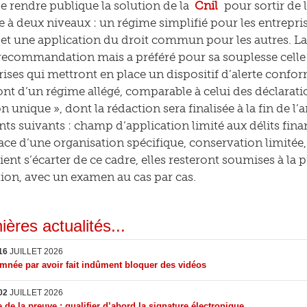
e rendre publique la solution de la
Cnil
pour sortir de 
 à deux niveaux : un régime simplifié pour les entrepri
l et une application du droit commun pour les autres. L
 recommandation mais a préféré pour sa souplesse celle
rises qui mettront en place un dispositif d’alerte confor
ont d’un régime allégé, comparable à celui des déclaratio
n unique », dont la rédaction sera finalisée à la fin de l
s suivants : champ d’application limité aux délits fin
ace d’une organisation spécifique, conservation limitée, 
ient s’écarter de ce cadre, elles resteront soumises à la
tion, avec un examen au cas par cas.
ières actualités...
16
JUILLET 2026
née par avoir fait indûment bloquer des vidéos
02
JUILLET 2026
 de la preuve : qualifier d’abord la signature électronique