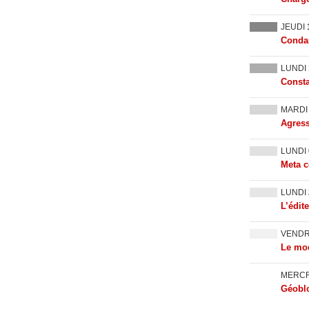
JEUDI
Condam
LUNDI
Consta
MARD
Agress
LUNDI
Meta c
LUNDI
L’édit
VEND
Le mod
MERC
Géoblo