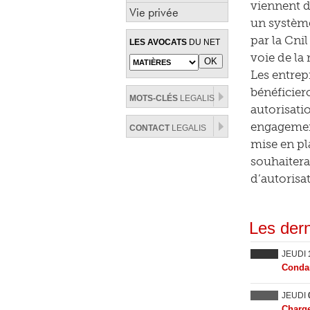
viennent d
Vie privée
un système
par la Cni
LES AVOCATS
DU NET
voie de la
Les entrep
bénéficier
MOTS-CLÉS
LEGALIS
autorisatio
engagement
CONTACT
LEGALIS
mise en pl
souhaitera
d’autorisa
Les dern
JEUDI
Condam
JEUDI
Charge