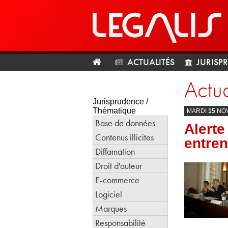
ACTUALITÉS
JURISP
Actua
Jurisprudence /
Thématique
MARDI
15
NO
Base de données
Alerte
Contenus illicites
entren
Diffamation
Droit d'auteur
E-commerce
Logiciel
Marques
Responsabilité