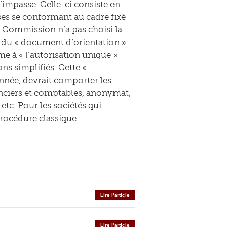
l’impasse. Celle-ci consiste en
ses se conformant au cadre fixé
a Commission n’a pas choisi la
 du « document d’orientation ».
me à « l’autorisation unique »
ns simplifiés. Cette «
’année, devrait comporter les
anciers et comptables, anonymat,
etc. Pour les sociétés qui
 procédure classique
Lire l'article
Lire l'article