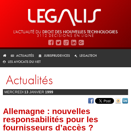
L'ACTUALITÉ DU
DROIT DES
NOUVELLES TECHNOLOGIES
3112 DÉCISIONS EN LIGNE
ACTUALITÉS
JURISPRUDENCES
LEGALTECH
LES AVOCATS DU NET
Actualités
MERCREDI
13
JANVIER
1999
Allemagne : nouvelles
responsabilités pour les
fournisseurs d’accès ?