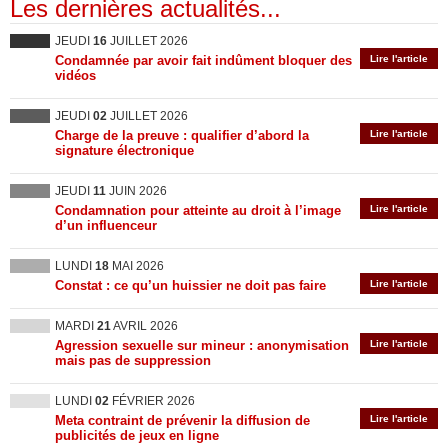
Les dernières actualités...
JEUDI
16
JUILLET 2026
Condamnée par avoir fait indûment bloquer des
Lire l'article
vidéos
JEUDI
02
JUILLET 2026
Charge de la preuve : qualifier d’abord la
Lire l'article
signature électronique
JEUDI
11
JUIN 2026
Condamnation pour atteinte au droit à l’image
Lire l'article
d’un influenceur
LUNDI
18
MAI 2026
Constat : ce qu’un huissier ne doit pas faire
Lire l'article
MARDI
21
AVRIL 2026
Agression sexuelle sur mineur : anonymisation
Lire l'article
mais pas de suppression
LUNDI
02
FÉVRIER 2026
Meta contraint de prévenir la diffusion de
Lire l'article
publicités de jeux en ligne