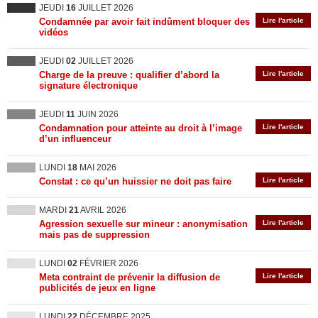
JEUDI
16
JUILLET 2026
Condamnée par avoir fait indûment bloquer des
Lire l'article
vidéos
JEUDI
02
JUILLET 2026
Charge de la preuve : qualifier d’abord la
Lire l'article
signature électronique
JEUDI
11
JUIN 2026
Condamnation pour atteinte au droit à l’image
Lire l'article
d’un influenceur
LUNDI
18
MAI 2026
Constat : ce qu’un huissier ne doit pas faire
Lire l'article
MARDI
21
AVRIL 2026
Agression sexuelle sur mineur : anonymisation
Lire l'article
mais pas de suppression
LUNDI
02
FÉVRIER 2026
Meta contraint de prévenir la diffusion de
Lire l'article
publicités de jeux en ligne
LUNDI
22
DÉCEMBRE 2025