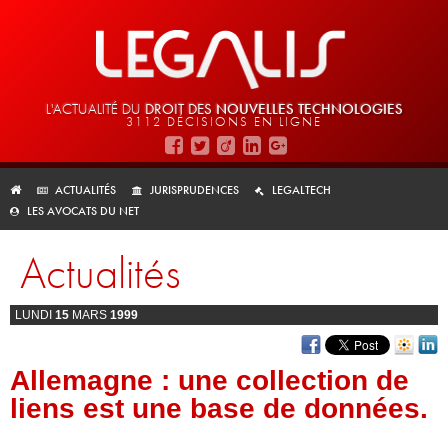
L'ACTUALITÉ DU
DROIT DES
NOUVELLES TECHNOLOGIES
3112 DÉCISIONS EN LIGNE
ACTUALITÉS
JURISPRUDENCES
LEGALTECH
LES AVOCATS DU NET
Actualités
LUNDI
15
MARS
1999
Allemagne : une collection de
liens est une base de données.