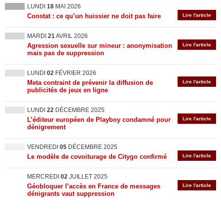
LUNDI
18
MAI 2026
Constat : ce qu’un huissier ne doit pas faire
Lire l'article
MARDI
21
AVRIL 2026
Agression sexuelle sur mineur : anonymisation
Lire l'article
mais pas de suppression
LUNDI
02
FÉVRIER 2026
Meta contraint de prévenir la diffusion de
Lire l'article
publicités de jeux en ligne
LUNDI
22
DÉCEMBRE 2025
L’éditeur européen de Playboy condamné pour
Lire l'article
dénigrement
VENDREDI
05
DÉCEMBRE 2025
Le modèle de covoiturage de Citygo confirmé
Lire l'article
MERCREDI
02
JUILLET 2025
Géobloquer l’accès en France de messages
Lire l'article
dénigrants vaut suppression