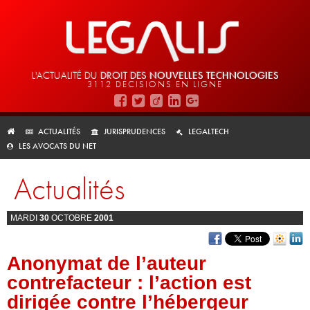
L'ACTUALITÉ DU
DROIT DES
NOUVELLES TECHNOLOGIES
3112 DÉCISIONS EN LIGNE
ACTUALITÉS
JURISPRUDENCES
LEGALTECH
LES AVOCATS DU NET
Actualités
MARDI
30
OCTOBRE
2001
Anonymat de l’auteur
contrefacteur : l’action est
dirigée contre l’hébergeur