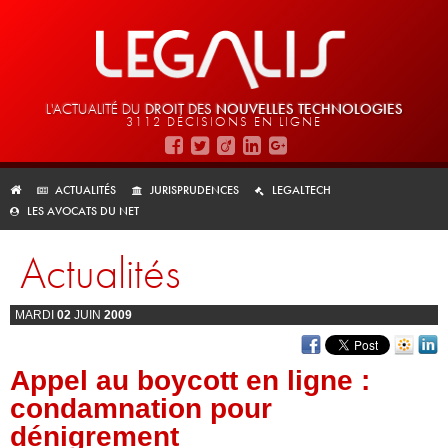
L'ACTUALITÉ DU
DROIT DES
NOUVELLES TECHNOLOGIES
3112 DÉCISIONS EN LIGNE
ACTUALITÉS
JURISPRUDENCES
LEGALTECH
LES AVOCATS DU NET
Actualités
MARDI
02
JUIN
2009
Appel au boycott en ligne :
condamnation pour
dénigrement