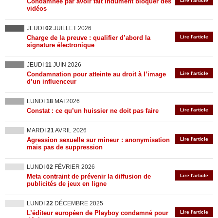
Condamnée par avoir fait indûment bloquer des
Lire l'article
vidéos
JEUDI
02
JUILLET 2026
Charge de la preuve : qualifier d’abord la
Lire l'article
signature électronique
JEUDI
11
JUIN 2026
Condamnation pour atteinte au droit à l’image
Lire l'article
d’un influenceur
LUNDI
18
MAI 2026
Constat : ce qu’un huissier ne doit pas faire
Lire l'article
MARDI
21
AVRIL 2026
Agression sexuelle sur mineur : anonymisation
Lire l'article
mais pas de suppression
LUNDI
02
FÉVRIER 2026
Meta contraint de prévenir la diffusion de
Lire l'article
publicités de jeux en ligne
LUNDI
22
DÉCEMBRE 2025
L’éditeur européen de Playboy condamné pour
Lire l'article