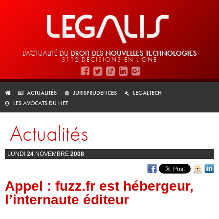
L'ACTUALITÉ DU
DROIT DES
NOUVELLES TECHNOLOGIES
3112 DÉCISIONS EN LIGNE
ACTUALITÉS
JURISPRUDENCES
LEGALTECH
LES AVOCATS DU NET
Actualités
LUNDI
24
NOVEMBRE
2008
Appel : fuzz.fr est hébergeur,
l’internaute éditeur