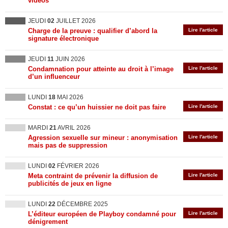
vidéos
JEUDI
02
JUILLET 2026
Charge de la preuve : qualifier d’abord la
Lire l'article
signature électronique
JEUDI
11
JUIN 2026
Condamnation pour atteinte au droit à l’image
Lire l'article
d’un influenceur
LUNDI
18
MAI 2026
Constat : ce qu’un huissier ne doit pas faire
Lire l'article
MARDI
21
AVRIL 2026
Agression sexuelle sur mineur : anonymisation
Lire l'article
mais pas de suppression
LUNDI
02
FÉVRIER 2026
Meta contraint de prévenir la diffusion de
Lire l'article
publicités de jeux en ligne
LUNDI
22
DÉCEMBRE 2025
L’éditeur européen de Playboy condamné pour
Lire l'article
dénigrement