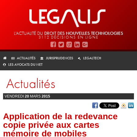
L'ACTUALITÉ DU
DROIT DES
NOUVELLES TECHNOLOGIES
3112 DÉCISIONS EN LIGNE
ACTUALITÉS
JURISPRUDENCES
LEGALTECH
LES AVOCATS DU NET
Actualités
VENDREDI
20
MARS
2015
Application de la redevance
copie privée aux cartes
mémoire de mobiles