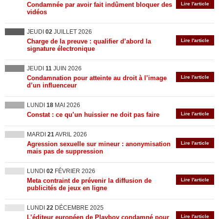
Condamnée par avoir fait indûment bloquer des
Lire l'article
vidéos
JEUDI
02
JUILLET 2026
Charge de la preuve : qualifier d’abord la
Lire l'article
signature électronique
JEUDI
11
JUIN 2026
Condamnation pour atteinte au droit à l’image
Lire l'article
d’un influenceur
LUNDI
18
MAI 2026
Constat : ce qu’un huissier ne doit pas faire
Lire l'article
MARDI
21
AVRIL 2026
Agression sexuelle sur mineur : anonymisation
Lire l'article
mais pas de suppression
LUNDI
02
FÉVRIER 2026
Meta contraint de prévenir la diffusion de
Lire l'article
publicités de jeux en ligne
LUNDI
22
DÉCEMBRE 2025
L’éditeur européen de Playboy condamné pour
Lire l'article