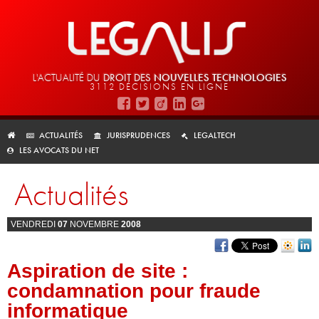
L'ACTUALITÉ DU
DROIT DES
NOUVELLES TECHNOLOGIES
3112 DÉCISIONS EN LIGNE
ACTUALITÉS
JURISPRUDENCES
LEGALTECH
LES AVOCATS DU NET
Actualités
VENDREDI
07
NOVEMBRE
2008
Aspiration de site :
condamnation pour fraude
informatique