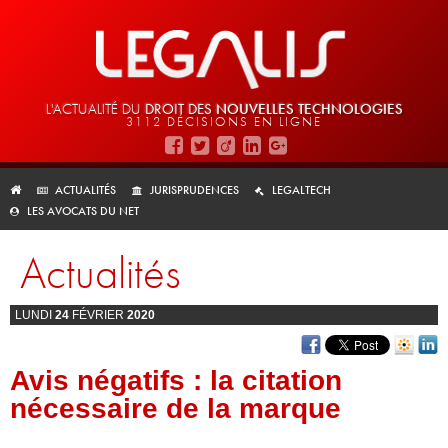
L'ACTUALITÉ DU
DROIT DES
NOUVELLES TECHNOLOGIES
3112 DÉCISIONS EN LIGNE
ACTUALITÉS
JURISPRUDENCES
LEGALTECH
LES AVOCATS DU NET
Actualités
LUNDI
24
FÉVRIER
2020
Avis négatifs : la citation
nécessaire de la marque