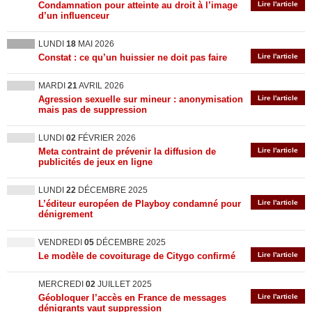
Condamnation pour atteinte au droit à l’image
Lire l'article
d’un influenceur
LUNDI
18
MAI 2026
Constat : ce qu’un huissier ne doit pas faire
Lire l'article
MARDI
21
AVRIL 2026
Agression sexuelle sur mineur : anonymisation
Lire l'article
mais pas de suppression
LUNDI
02
FÉVRIER 2026
Meta contraint de prévenir la diffusion de
Lire l'article
publicités de jeux en ligne
LUNDI
22
DÉCEMBRE 2025
L’éditeur européen de Playboy condamné pour
Lire l'article
dénigrement
VENDREDI
05
DÉCEMBRE 2025
Le modèle de covoiturage de Citygo confirmé
Lire l'article
MERCREDI
02
JUILLET 2025
Géobloquer l’accès en France de messages
Lire l'article
dénigrants vaut suppression