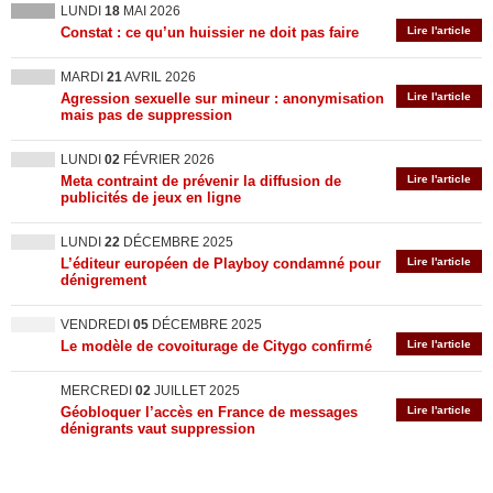
LUNDI
18
MAI 2026
Constat : ce qu’un huissier ne doit pas faire
Lire l'article
MARDI
21
AVRIL 2026
Agression sexuelle sur mineur : anonymisation
Lire l'article
mais pas de suppression
LUNDI
02
FÉVRIER 2026
Meta contraint de prévenir la diffusion de
Lire l'article
publicités de jeux en ligne
LUNDI
22
DÉCEMBRE 2025
L’éditeur européen de Playboy condamné pour
Lire l'article
dénigrement
VENDREDI
05
DÉCEMBRE 2025
Le modèle de covoiturage de Citygo confirmé
Lire l'article
MERCREDI
02
JUILLET 2025
Géobloquer l’accès en France de messages
Lire l'article
dénigrants vaut suppression