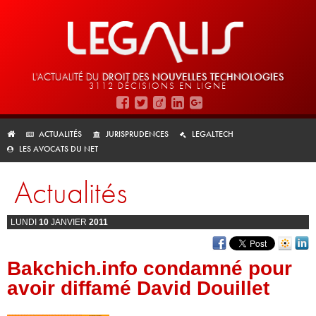
L'ACTUALITÉ DU
DROIT DES
NOUVELLES TECHNOLOGIES
3112 DÉCISIONS EN LIGNE
ACTUALITÉS
JURISPRUDENCES
LEGALTECH
LES AVOCATS DU NET
Actualités
LUNDI
10
JANVIER
2011
Bakchich.info condamné pour
avoir diffamé David Douillet