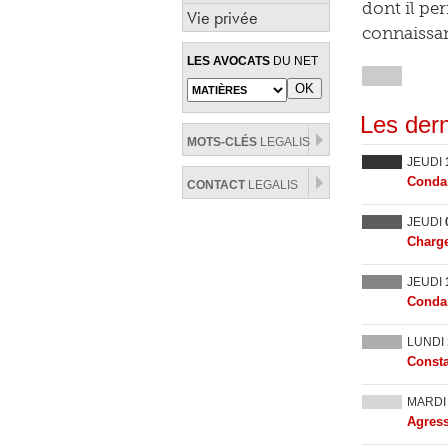
dont il per
Vie privée
connaissan
LES AVOCATS
DU NET
Les dern
MOTS-CLÉS
LEGALIS
JEUDI
Condam
CONTACT
LEGALIS
JEUDI
Charge
JEUDI
Condam
LUNDI
Consta
MARD
Agress