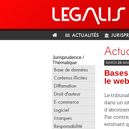
ACTUALITÉS
JURISP
Actua
Jurisprudence /
Thématique
MARDI
25
MA
Base de données
Bases 
Contenus illicites
le web
Diffamation
Droit d'auteur
Le tribuna
E-commerce
dans un si
Logiciel
d’abonneme
Par contre
Marques
estimant q
Responsabilité