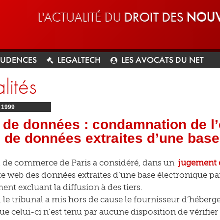
L'ACTUALITÉ DU
DROIT DES
NOUV
RUDENCES
LEGALTECH
LES AVOCATS DU NET
lités
I
1999
de données : condamnation de l’e
 de données extraites d’une base
l de commerce de Paris a considéré, dans un
jugement 
te web des données extraites d’une base électronique par 
nt excluant la diffusion à des tiers.
, le tribunal a mis hors de cause le fournisseur d’héber
ue celui-ci n’est tenu par aucune disposition de vérifie