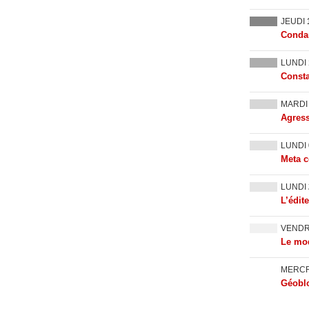
JEUDI
Condam
LUNDI
Consta
MARD
Agress
LUNDI
Meta c
LUNDI
L’édit
VEND
Le mod
MERC
Géoblo