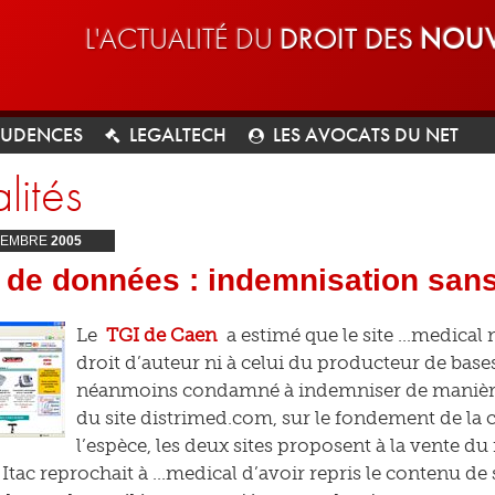
L'ACTUALITÉ DU
DROIT DES
NOUV
RUDENCES
LEGALTECH
LES AVOCATS DU NET
lités
EMBRE
2005
 de données : indemnisation sans
Le
TGI de Caen
a estimé que le site …medical 
droit d’auteur ni à celui du producteur de base
néanmoins condamné à indemniser de manière p
du site distrimed.com, sur le fondement de la
l’espèce, les deux sites proposent à la vente d
Itac reprochait à …medical d’avoir repris le contenu de s