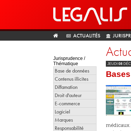
ACTUALITÉS
JURISP
Actua
Jurisprudence /
Thématique
JEUDI
08
DÉC
Base de données
Bases
Contenus illicites
Diffamation
Droit d'auteur
E-commerce
Logiciel
Marques
médicaux. 
Responsabilité