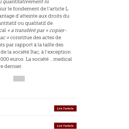
ni quantitativement ni
ur le fondement de l’article L
vantage d’atteinte aux droits du
itatif ou qualitatif de
ical
« a transféré par « copier-
tac »
constitue des actes de
 par rapport à la taille des
e la société Itac, à l’exception
5 000 euros. La société …medical
e dernier.
Lire l'article
Lire l'article