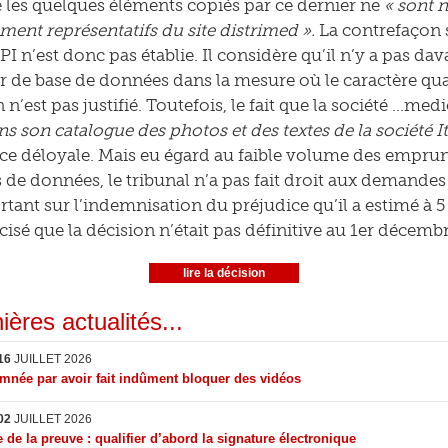
 les quelques éléments copiés par ce dernier ne
« sont 
ement représentatifs du site distrimed ».
La contrefaçon s
I n’est donc pas établie. Il considère qu’il n’y a pas da
 de base de données dans la mesure où le caractère quant
n n’est pas justifié. Toutefois, le fait que la société …med
ns son catalogue des photos et des textes de la société I
e déloyale. Mais eu égard au faible volume des emprunts
de données, le tribunal n’a pas fait droit aux demandes d
ortant sur l’indemnisation du préjudice qu’il a estimé à 
cisé que la décision n’était pas définitive au 1er décembr
lire la décision
ières actualités...
16
JUILLET 2026
née par avoir fait indûment bloquer des vidéos
02
JUILLET 2026
 de la preuve : qualifier d’abord la signature électronique