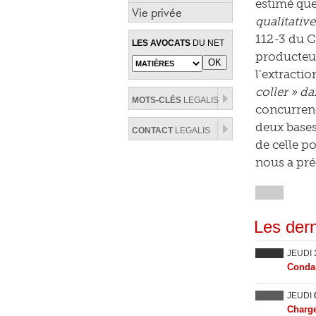
estimé que
Vie privée
qualitativ
112-3 du CP
LES AVOCATS
DU NET
producteur
l’extractio
coller » da
MOTS-CLÉS
LEGALIS
concurrenc
deux bases 
CONTACT
LEGALIS
de celle p
nous a pré
Les dern
JEUDI
Condam
JEUDI
Charge