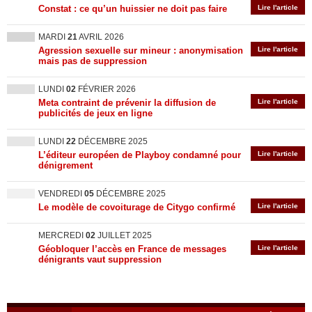
Constat : ce qu’un huissier ne doit pas faire
Lire l'article
MARDI
21
AVRIL 2026
Agression sexuelle sur mineur : anonymisation
Lire l'article
mais pas de suppression
LUNDI
02
FÉVRIER 2026
Meta contraint de prévenir la diffusion de
Lire l'article
publicités de jeux en ligne
LUNDI
22
DÉCEMBRE 2025
L’éditeur européen de Playboy condamné pour
Lire l'article
dénigrement
VENDREDI
05
DÉCEMBRE 2025
Le modèle de covoiturage de Citygo confirmé
Lire l'article
MERCREDI
02
JUILLET 2025
Géobloquer l’accès en France de messages
Lire l'article
dénigrants vaut suppression