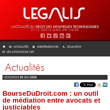
L'ACTUALITÉ DU
DROIT DES
NOUVELLES TECHNOLOGIES
3112 DÉCISIONS EN LIGNE
ACTUALITÉS
JURISPRUDENCES
LEGALTECH
LES AVOCATS DU NET
Actualités
VENDREDI
05
MAI
2006
BourseDuDroit.com : un outil
de médiation entre avocats et
justiciables