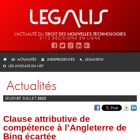
L'ACTUALITÉ DU
DROIT DES
NOUVELLES TECHNOLOGIES
3112 DÉCISIONS EN LIGNE
ACTUALITÉS
JURISPRUDENCES
LEGALTECH
LES AVOCATS DU NET
Actualités
JEUDI
07
JUILLET
2022
Clause attributive de
compétence à l’Angleterre de
Bing écartée