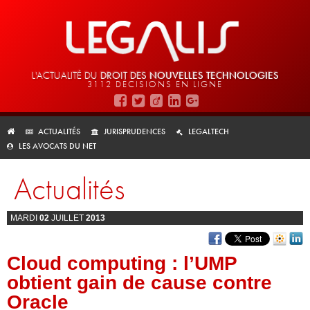
L'ACTUALITÉ DU
DROIT DES
NOUVELLES TECHNOLOGIES
3112 DÉCISIONS EN LIGNE
ACTUALITÉS
JURISPRUDENCES
LEGALTECH
LES AVOCATS DU NET
Actualités
MARDI
02
JUILLET
2013
Cloud computing : l’UMP
obtient gain de cause contre
Oracle