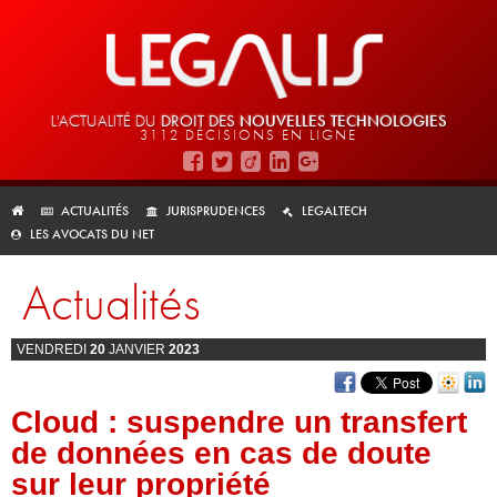
L'ACTUALITÉ DU
DROIT DES
NOUVELLES TECHNOLOGIES
3112 DÉCISIONS EN LIGNE
ACTUALITÉS
JURISPRUDENCES
LEGALTECH
LES AVOCATS DU NET
Actualités
VENDREDI
20
JANVIER
2023
Cloud : suspendre un transfert
de données en cas de doute
sur leur propriété