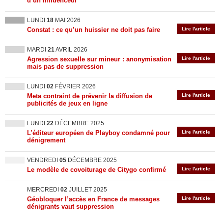
d’un influenceur
LUNDI
18
MAI 2026
Constat : ce qu’un huissier ne doit pas faire
Lire l'article
MARDI
21
AVRIL 2026
Agression sexuelle sur mineur : anonymisation
Lire l'article
mais pas de suppression
LUNDI
02
FÉVRIER 2026
Meta contraint de prévenir la diffusion de
Lire l'article
publicités de jeux en ligne
LUNDI
22
DÉCEMBRE 2025
L’éditeur européen de Playboy condamné pour
Lire l'article
dénigrement
VENDREDI
05
DÉCEMBRE 2025
Le modèle de covoiturage de Citygo confirmé
Lire l'article
MERCREDI
02
JUILLET 2025
Géobloquer l’accès en France de messages
Lire l'article
dénigrants vaut suppression