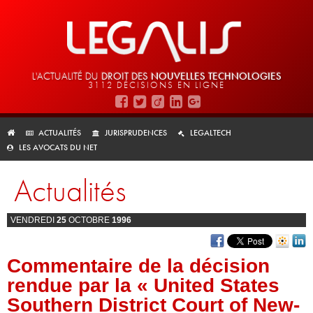
L'ACTUALITÉ DU
DROIT DES
NOUVELLES TECHNOLOGIES
3112 DÉCISIONS EN LIGNE
ACTUALITÉS
JURISPRUDENCES
LEGALTECH
LES AVOCATS DU NET
Actualités
VENDREDI
25
OCTOBRE
1996
Commentaire de la décision
rendue par la « United States
Southern District Court of New-