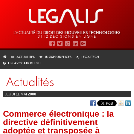
L'ACTUALITÉ DU
DROIT DES
NOUVELLES TECHNOLOGIES
3112 DÉCISIONS EN LIGNE
ACTUALITÉS
JURISPRUDENCES
LEGALTECH
LES AVOCATS DU NET
Actualités
JEUDI
11
MAI
2000
Commerce électronique : la
directive définitivement
adoptée et transposée à