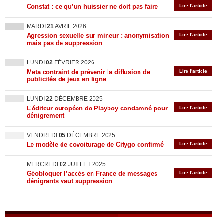
Constat : ce qu’un huissier ne doit pas faire
Lire l'article
MARDI
21
AVRIL 2026
Agression sexuelle sur mineur : anonymisation
Lire l'article
mais pas de suppression
LUNDI
02
FÉVRIER 2026
Meta contraint de prévenir la diffusion de
Lire l'article
publicités de jeux en ligne
LUNDI
22
DÉCEMBRE 2025
L’éditeur européen de Playboy condamné pour
Lire l'article
dénigrement
VENDREDI
05
DÉCEMBRE 2025
Le modèle de covoiturage de Citygo confirmé
Lire l'article
MERCREDI
02
JUILLET 2025
Géobloquer l’accès en France de messages
Lire l'article
dénigrants vaut suppression