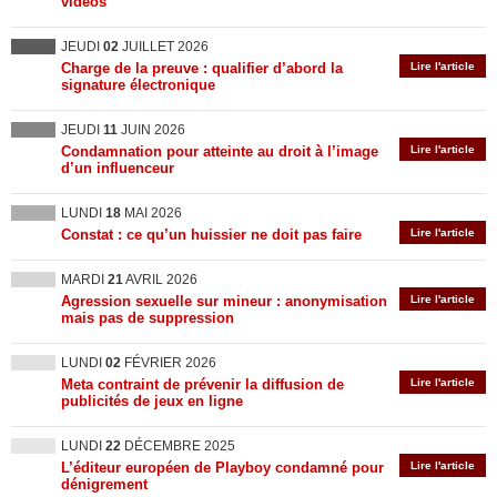
vidéos
JEUDI
02
JUILLET 2026
Charge de la preuve : qualifier d’abord la
Lire l'article
signature électronique
JEUDI
11
JUIN 2026
Condamnation pour atteinte au droit à l’image
Lire l'article
d’un influenceur
LUNDI
18
MAI 2026
Constat : ce qu’un huissier ne doit pas faire
Lire l'article
MARDI
21
AVRIL 2026
Agression sexuelle sur mineur : anonymisation
Lire l'article
mais pas de suppression
LUNDI
02
FÉVRIER 2026
Meta contraint de prévenir la diffusion de
Lire l'article
publicités de jeux en ligne
LUNDI
22
DÉCEMBRE 2025
L’éditeur européen de Playboy condamné pour
Lire l'article
dénigrement