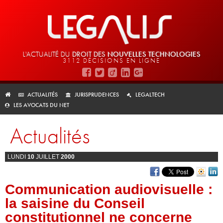
L'ACTUALITÉ DU
DROIT DES
NOUVELLES TECHNOLOGIES
3112 DÉCISIONS EN LIGNE
ACTUALITÉS
JURISPRUDENCES
LEGALTECH
LES AVOCATS DU NET
Actualités
LUNDI
10
JUILLET
2000
Communication audiovisuelle :
la saisine du Conseil
constitutionnel ne concerne