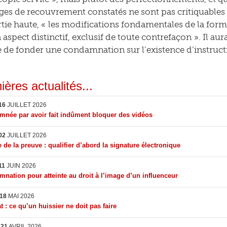
es de recouvrement constatés ne sont pas critiquables po
rtie haute, « les modifications fondamentales de la form
 aspect distinctif, exclusif de toute contrefaçon ». Il a
ie de fonder une condamnation sur l’existence d’instruct
ières actualités...
16
JUILLET 2026
née par avoir fait indûment bloquer des vidéos
02
JUILLET 2026
 de la preuve : qualifier d’abord la signature électronique
11
JUIN 2026
nation pour atteinte au droit à l’image d’un influenceur
18
MAI 2026
t : ce qu’un huissier ne doit pas faire
I
21
AVRIL 2026