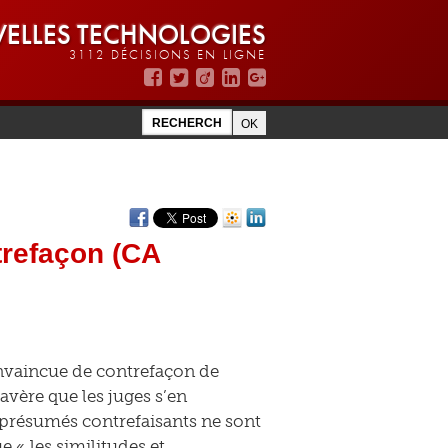
ELLES TECHNOLOGIES
3112 DÉCISIONS EN LIGNE
trefaçon (CA
onvaincue de contrefaçon de
s’avère que les juges s’en
s présumés contrefaisants ne sont
e « les similitudes et