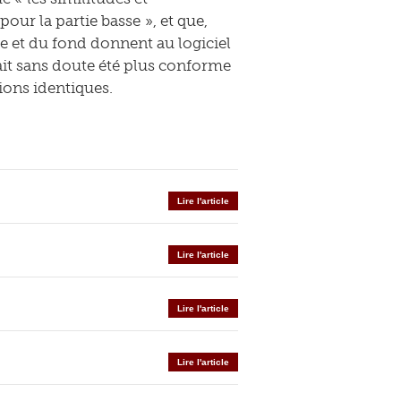
ur la partie basse », et que,
e et du fond donnent au logiciel
urait sans doute été plus conforme
ions identiques.
Lire l'article
Lire l'article
Lire l'article
Lire l'article