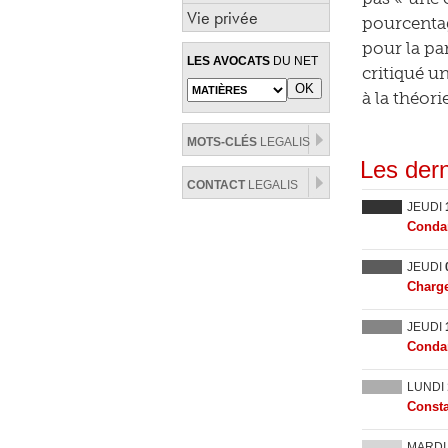
Vie privée
pourcentag
pour la pa
LES AVOCATS
DU NET
critiqué un
à la théor
MOTS-CLÉS
LEGALIS
Les dern
CONTACT
LEGALIS
JEUDI
Condam
JEUDI
Charge
JEUDI
Condam
LUNDI
Consta
MARD