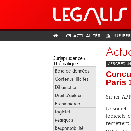
ACTUALITÉS
JURISP
Actua
Jurisprudence /
Thématique
MERCREDI
1
Base de données
Concur
Contenus illicites
Paris 
Diffamation
Droit d'auteur
Simci, APP
E-commerce
La société
Logiciel
logiciels, 
Marques
remettent 
Responsabilité
pas « une 