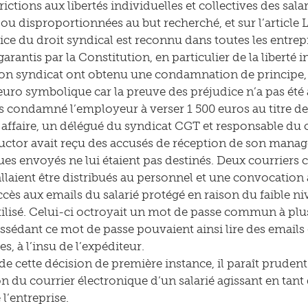
rictions aux libertés individuelles et collectives des salar
ou disproportionnées au but recherché, et sur l’article
cice du droit syndical est reconnu dans toutes les entrepr
 garantis par la Constitution, en particulier de la liberté i
 son syndicat ont obtenu une condamnation de principe,
l’euro symbolique car la preuve des préjudice n’a pas été
condamné l’employeur à verser 1 500 euros au titre des 
 affaire, un délégué du syndicat CGT et responsable du c
tor avait reçu des accusés de réception de son manage
ues envoyés ne lui étaient pas destinés. Deux courrier
 allaient être distribués au personnel et une convocation 
ccès aux emails du salarié protégé en raison du faible ni
ilisé. Celui-ci octroyait un mot de passe commun à plu
ossédant ce mot de passe pouvaient ainsi lire des emails 
es, à l’insu de l’expéditeur.
de cette décision de première instance, il paraît pruden
on du courrier électronique d’un salarié agissant en tan
 l’entreprise.