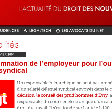
L'ACTUALITÉ DU
DROIT DES
NOUV
RUDENCES
LEGALTECH
LES AVOCATS DU NET
lités
VIER
2004
nation de l’employeur pour l’ou
syndical
Un responsable hiérarchique ne peut pas pren
d’un salarié délégué syndical envoyés dans le 
décision, le conseil des prud’hommes d’Evry
a
responsable, du courrier électronique d’un salar
droit du travail. Il s’est fondé sur l’article L 12