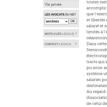
toutes rest
Vie privée
accomplir 
que l’exer
LES AVOCATS
DU NET
et libertés
salarié et
limités à 
MOTS-CLÉS
LEGALIS
néanmoins 
Dans cette
CONTACT
LEGALIS
Semiconduc
électroniq
tracts qui
pu avoir a
système ut
salariés p
destinatair
Au regard 
dissociati
de celui de