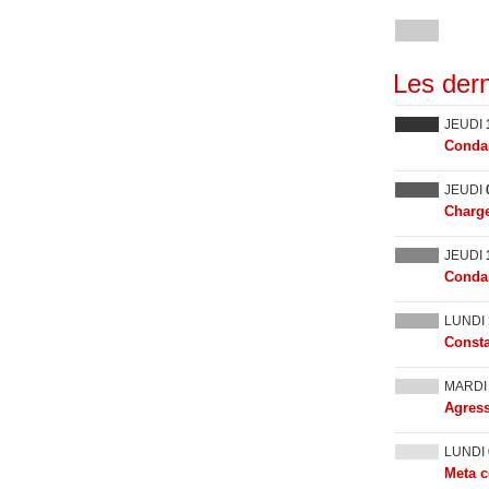
Les dern
JEUDI
Condam
JEUDI
Charge
JEUDI
Condam
LUNDI
Consta
MARD
Agress
LUNDI
Meta c