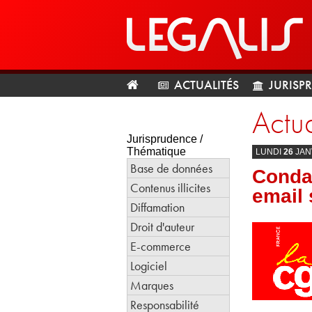
ACTUALITÉS
JURISP
Actua
Jurisprudence /
Thématique
LUNDI
26
JAN
Base de données
Condam
Contenus illicites
email 
Diffamation
Droit d'auteur
E-commerce
Logiciel
Marques
Responsabilité