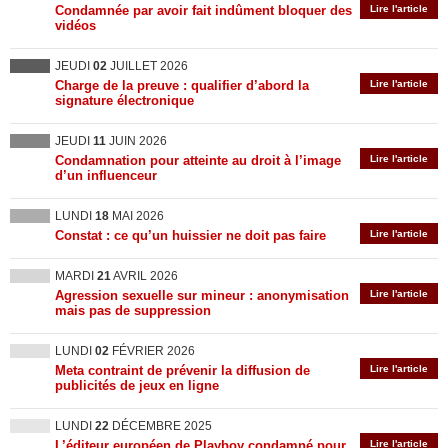
Condamnée par avoir fait indûment bloquer des
Lire l'article
vidéos
JEUDI
02
JUILLET 2026
Charge de la preuve : qualifier d’abord la
Lire l'article
signature électronique
JEUDI
11
JUIN 2026
Condamnation pour atteinte au droit à l’image
Lire l'article
d’un influenceur
LUNDI
18
MAI 2026
Constat : ce qu’un huissier ne doit pas faire
Lire l'article
MARDI
21
AVRIL 2026
Agression sexuelle sur mineur : anonymisation
Lire l'article
mais pas de suppression
LUNDI
02
FÉVRIER 2026
Meta contraint de prévenir la diffusion de
Lire l'article
publicités de jeux en ligne
LUNDI
22
DÉCEMBRE 2025
L’éditeur européen de Playboy condamné pour
Lire l'article