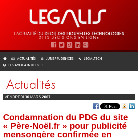
L'ACTUALITÉ DU
DROIT DES
NOUVELLES TECHNOLOGIES
3112 DÉCISIONS EN LIGNE
ACTUALITÉS
JURISPRUDENCES
LEGALTECH
LES AVOCATS DU NET
Actualités
VENDREDI
30
MARS
2007
Condamnation du PDG du site
« Père-Noël.fr » pour publicité
mensongère confirmée en