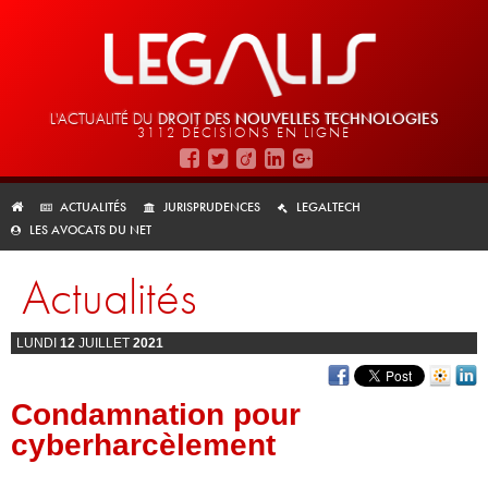
L'ACTUALITÉ DU
DROIT DES
NOUVELLES TECHNOLOGIES
3112 DÉCISIONS EN LIGNE
ACTUALITÉS
JURISPRUDENCES
LEGALTECH
LES AVOCATS DU NET
Actualités
LUNDI
12
JUILLET
2021
Condamnation pour
cyberharcèlement