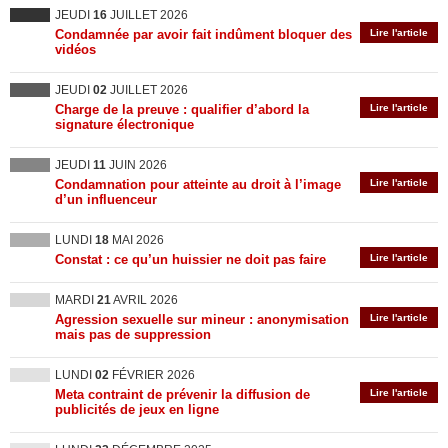
JEUDI
16
JUILLET 2026
Condamnée par avoir fait indûment bloquer des
Lire l'article
vidéos
JEUDI
02
JUILLET 2026
Charge de la preuve : qualifier d’abord la
Lire l'article
signature électronique
JEUDI
11
JUIN 2026
Condamnation pour atteinte au droit à l’image
Lire l'article
d’un influenceur
LUNDI
18
MAI 2026
Constat : ce qu’un huissier ne doit pas faire
Lire l'article
MARDI
21
AVRIL 2026
Agression sexuelle sur mineur : anonymisation
Lire l'article
mais pas de suppression
LUNDI
02
FÉVRIER 2026
Meta contraint de prévenir la diffusion de
Lire l'article
publicités de jeux en ligne