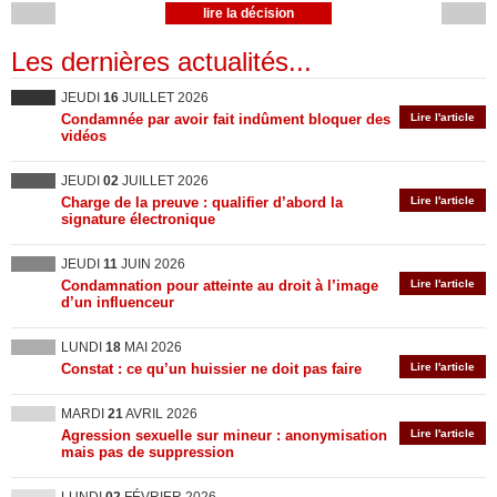
lire la décision
Les dernières actualités...
JEUDI
16
JUILLET 2026
Condamnée par avoir fait indûment bloquer des
Lire l'article
vidéos
JEUDI
02
JUILLET 2026
Charge de la preuve : qualifier d’abord la
Lire l'article
signature électronique
JEUDI
11
JUIN 2026
Condamnation pour atteinte au droit à l’image
Lire l'article
d’un influenceur
LUNDI
18
MAI 2026
Constat : ce qu’un huissier ne doit pas faire
Lire l'article
MARDI
21
AVRIL 2026
Agression sexuelle sur mineur : anonymisation
Lire l'article
mais pas de suppression