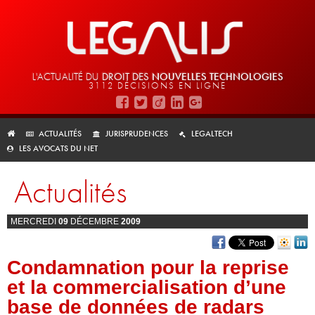
L'ACTUALITÉ DU
DROIT DES
NOUVELLES TECHNOLOGIES
3112 DÉCISIONS EN LIGNE
ACTUALITÉS
JURISPRUDENCES
LEGALTECH
LES AVOCATS DU NET
Actualités
MERCREDI
09
DÉCEMBRE
2009
Condamnation pour la reprise
et la commercialisation d’une
base de données de radars