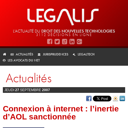
L'ACTUALITÉ DU
DROIT DES
NOUVELLES TECHNOLOGIES
3112 DÉCISIONS EN LIGNE
ACTUALITÉS
JURISPRUDENCES
LEGALTECH
LES AVOCATS DU NET
Actualités
JEUDI
27
SEPTEMBRE
2007
Connexion à internet : l’inertie
d’AOL sanctionnée