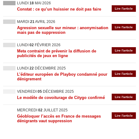
LUNDI
18
MAI 2026
Constat : ce qu’un huissier ne doit pas faire
Lire l'article
MARDI
21
AVRIL 2026
Agression sexuelle sur mineur : anonymisation
Lire l'article
mais pas de suppression
LUNDI
02
FÉVRIER 2026
Meta contraint de prévenir la diffusion de
Lire l'article
publicités de jeux en ligne
LUNDI
22
DÉCEMBRE 2025
L’éditeur européen de Playboy condamné pour
Lire l'article
dénigrement
VENDREDI
05
DÉCEMBRE 2025
Le modèle de covoiturage de Citygo confirmé
Lire l'article
MERCREDI
02
JUILLET 2025
Géobloquer l’accès en France de messages
Lire l'article
dénigrants vaut suppression