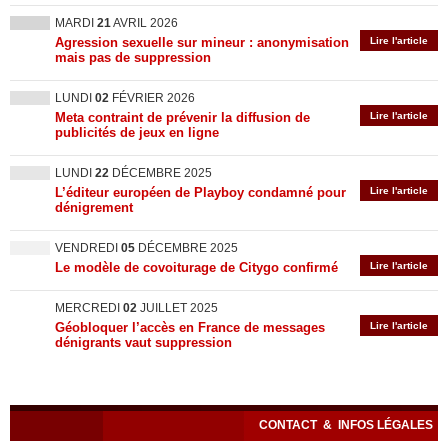
MARDI
21
AVRIL 2026
Agression sexuelle sur mineur : anonymisation
Lire l'article
mais pas de suppression
LUNDI
02
FÉVRIER 2026
Meta contraint de prévenir la diffusion de
Lire l'article
publicités de jeux en ligne
LUNDI
22
DÉCEMBRE 2025
L’éditeur européen de Playboy condamné pour
Lire l'article
dénigrement
VENDREDI
05
DÉCEMBRE 2025
Le modèle de covoiturage de Citygo confirmé
Lire l'article
MERCREDI
02
JUILLET 2025
Géobloquer l’accès en France de messages
Lire l'article
dénigrants vaut suppression
CONTACT
&
INFOS LÉGALES