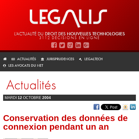
L'ACTUALITÉ DU
DROIT DES
NOUVELLES TECHNOLOGIES
3112 DÉCISIONS EN LIGNE
ACTUALITÉS
JURISPRUDENCES
LEGALTECH
LES AVOCATS DU NET
Actualités
MARDI
12
OCTOBRE
2004
Conservation des données de
connexion pendant un an