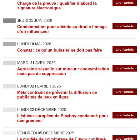
Charge de la preuve : qualifier d’abord la
Lire l'article
signature électronique
JEUDI
11
JUIN 2026
Condamnation pour atteinte au droit à l’image
Lire l'article
d’un influenceur
LUNDI
18
MAI 2026
Constat : ce qu’un huissier ne doit pas faire
Lire l'article
MARDI
21
AVRIL 2026
Agression sexuelle sur mineur : anonymisation
Lire l'article
mais pas de suppression
LUNDI
02
FÉVRIER 2026
Meta contraint de prévenir la diffusion de
Lire l'article
publicités de jeux en ligne
LUNDI
22
DÉCEMBRE 2025
L’éditeur européen de Playboy condamné pour
Lire l'article
dénigrement
VENDREDI
05
DÉCEMBRE 2025
Le modèle de covoiturage de Citygo confirmé
Lire l'article