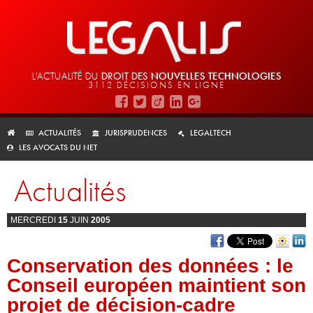
L'ACTUALITÉ DU
DROIT DES
NOUVELLES TECHNOLOGIES
3112 DÉCISIONS EN LIGNE
ACTUALITÉS
JURISPRUDENCES
LEGALTECH
LES AVOCATS DU NET
Actualités
MERCREDI
15
JUIN
2005
Conservation des données : le
Conseil européen maintient son
projet de décision-cadre