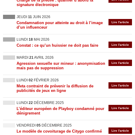
Charge de la preuve : qualifier d’abord la
signature électronique
JEUDI
11
JUIN 2026
Condamnation pour atteinte au droit à l’image
Lire l'article
d’un influenceur
LUNDI
18
MAI 2026
Constat : ce qu’un huissier ne doit pas faire
Lire l'article
MARDI
21
AVRIL 2026
Agression sexuelle sur mineur : anonymisation
Lire l'article
mais pas de suppression
LUNDI
02
FÉVRIER 2026
Meta contraint de prévenir la diffusion de
Lire l'article
publicités de jeux en ligne
LUNDI
22
DÉCEMBRE 2025
L’éditeur européen de Playboy condamné pour
Lire l'article
dénigrement
VENDREDI
05
DÉCEMBRE 2025
Le modèle de covoiturage de Citygo confirmé
Lire l'article