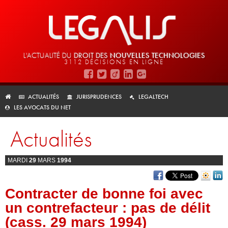
L'ACTUALITÉ DU
DROIT DES
NOUVELLES TECHNOLOGIES
3112 DÉCISIONS EN LIGNE
ACTUALITÉS
JURISPRUDENCES
LEGALTECH
LES AVOCATS DU NET
Actualités
MARDI
29
MARS
1994
Contracter de bonne foi avec
un contrefacteur : pas de délit
(cass. 29 mars 1994)